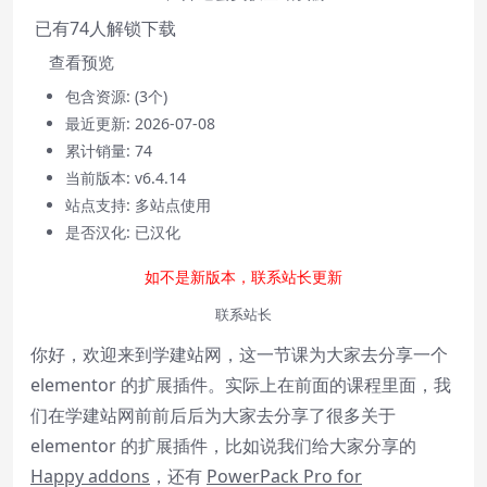
已有
74
人解锁下载
查看预览
包含资源:
(3个)
最近更新:
2026-07-08
累计销量:
74
Video Player is loading.
当前版本:
v6.4.14
Play
站点支持:
多站点使用
Play
是否汉化:
已汉化
Video
Mute
如不是新版本，联系站长更新
Current Time
0:00
/
联系站长
Duration
0:00
你好，欢迎来到学建站网，这一节课为大家去分享一个
Loaded
:
0%
Stream Type
LIVE
elementor 的扩展插件。实际上在前面的课程里面，我
Seek to live, currently behind live
LIVE
们在学建站网前前后后为大家去分享了很多关于
Remaining Time
-
0:00
elementor 的扩展插件，比如说我们给大家分享的
H
appy
addons
，还有
PowerPack Pro for
1x