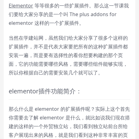
Elementor
等等很多的一些扩展插件。那么这一节课我
Playback Rate
们要给大家分享的是一个叫 The plus addons for
Chapters
elementor 这样的一个扩展插件。
Chapters
当然在学建站网，虽然我们给大家分享了很多个这样的
Descriptions
扩展插件，并不是代表大家要把所有的这种扩展插件都
descriptions off
, selected
安装一遍，而是要有选择性的看你想要构建的那个页
Subtitles
面，它的功能需要哪些风格，需要哪些组件能够实现，
subtitles settings
, opens subtitles
所以你根据自己的需要安装几个就可以了。
settings dialog
subtitles off
, selected
elementor插件功能简介：
Audio Track
那么什么是 elementor 的扩展插件呢？实际上这个首先
Picture-in-Picture
Fullscreen
你需要去了解 elementor 是什么，就比如说我们现在搭
This is a modal window.
建的这样的一个外贸独立站，我们看到独立站前台所给
Beginning of dialog window. Escape will
客户展现出来的风格，就是我们看到这种非常丰富的页
cancel and close the window.