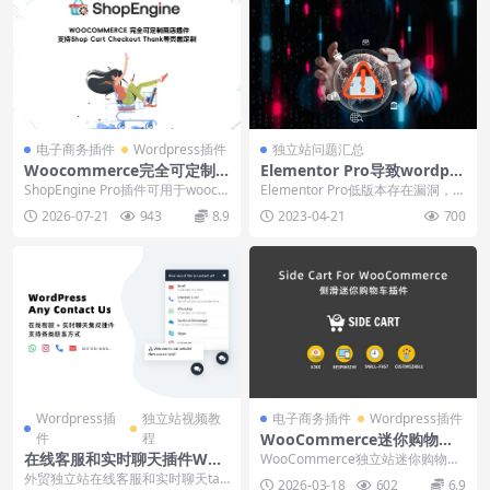
电子商务插件
Wordpress插件
独立站问题汇总
Woocommerce完全可定制
Elementor Pro导致wordpre
插件ShopEngine下载安装使
ss站点被黑解决办法
ShopEngine Pro插件可用于wooco
Elementor Pro低版本存在漏洞，会
用教程
mmerce独立站shop、ca...
导致wordpress网站被黑，主要...
2026-07-21
943
8.9
2023-04-21
700
Wordpress插
独立站视频教
电子商务插件
Wordpress插件
件
程
WooCommerce迷你购物车
插件Xootix Side Cart下载使
在线客服和实时聊天插件Wor
WooCommerce独立站迷你购物车
用教程
dPress Any Contact Us下载
插件Xootix Side Cart，支持...
外贸独立站在线客服和实时聊天taw
2026-03-18
602
6.9