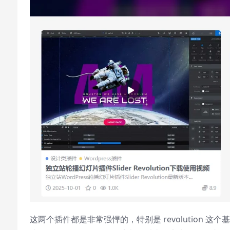
Video Player is loading.
Play
Play
Video
Mute
Current Time
0:00
/
Duration
0:00
Loaded
:
0%
Stream Type
LIVE
Seek to live, currently behind live
LIVE
这两个插件都是非常强悍的，特别是 revolution 这个
Remaining Time
-
0:00