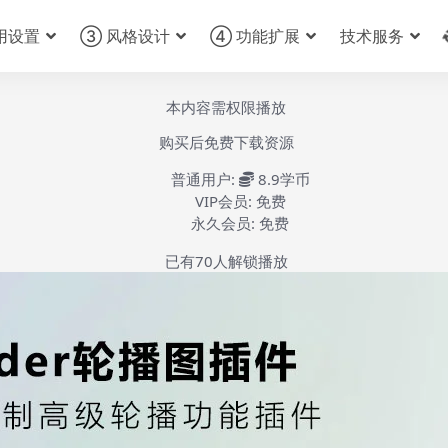
用设置
③ 风格设计
④ 功能扩展
技术服务
本内容需权限播放
购买后免费下载资源
普通用户:
8.9学币
VIP会员:
免费
永久会员:
免费
已有
70
人解锁播放
smart slider3插件安装使用教程-第1集