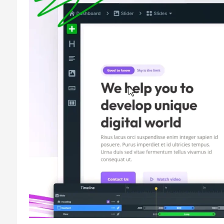
Beginning of dialog window. Escape will
cancel and close the window.
Text
Color
Transparency
Background
Color
Transparency
Window
Color
Transparency
Font Size
Text Edge Style