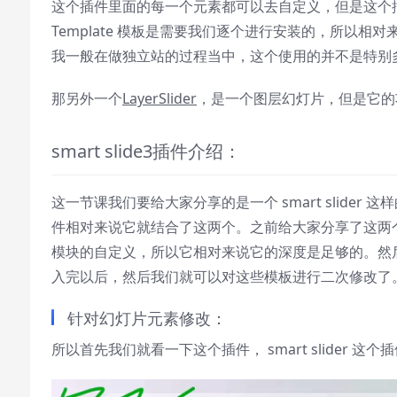
这个插件里面的每一个元素都可以去自定义，但是这个
1x
Template 模板是需要我们逐个进行安装的，所以
Playback Rate
我一般在做独立站的过程当中，这个使用的并不是特别
Chapters
那另外一个
LayerSlider
，是一个图层幻灯片，但是它的
Chapters
smart slide3插件介绍：
Descriptions
descriptions off
, selected
这一节课我们要给大家分享的是一个 smart slider 这
Subtitles
件相对来说它就结合了这两个。之前给大家分享了这两个插件
subtitles settings
, opens subtitles
settings dialog
模块的自定义，所以它相对来说它的深度是足够的。然
subtitles off
, selected
入完以后，然后我们就可以对这些模板进行二次修改了
Audio Track
针对幻灯片元素修改：
Picture-in-Picture
Fullscreen
所以首先我们就看一下这个插件， smart slider 
This is a modal window.