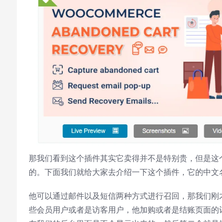
Picture-in-Picture
Fullscreen
This is a modal window.
Beginning of dialog window. Escape will
cancel and close the window.
Text
Color
Transparency
Background
Color
Transparency
Window
那我们看到这个插件其实它卖得并不是特别贵，但是这
Color
Transparency
的。下面我们就给大家去介绍一下这个插件，它的中文
Font Size
他可以通过邮件以及短信两种方式进行召回，那我们刚
些会员用户或者是访客用户，他加购或者是结账页面的