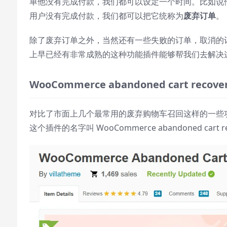
单他没有完成付款，我们都可以设定一个时间。比如说他
Stream Type
LIVE
用户没有完成付款，我们都可以把它统称为
废弃订单
。
Seek to live, currently behind live
LIVE
Remaining Time
-
0:00
除了废弃订单之外，当然还有一些失败的订单，取消的
1x
上早已经有非常成熟的这种功能插件能够帮我们去解决
Playback Rate
WooCommerce
abandoned
cart
recove
Chapters
Chapters
对比了市面上几个最常用的废弃购物车召回这样的一些
Descriptions
这个插件的名字叫 WooCommerce abandoned car
descriptions off
, selected
Subtitles
subtitles settings
, opens subtitles
settings dialog
subtitles off
, selected
Audio Track