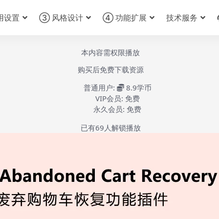
用设置
③ 风格设计
④ 功能扩展
技术服务
本内容需权限播放
购买后免费下载资源
普通用户:
8.9学币
VIP会员:
免费
永久会员:
免费
已有
69
人解锁播放
WC abandoned cart recovery插件介绍安装-第1集