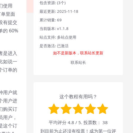
包含资源:
(3个)
们使用
最近更新:
2025-11-18
订单里面
累计销量:
69
没有提交
当前版本:
v1.1.8
 60%
站点支持:
多站点使用
是否激活:
已激活
者是进入
如不是新版本，联系站长更新
比如说一
联系站长
个订单的
种用户就
这个教程有用吗？
个用户进
们购买订
员用户，
平均评分
4.8
/ 5. 投票数：
38
是这个订
到目前为止还没有投票！成为第一位评