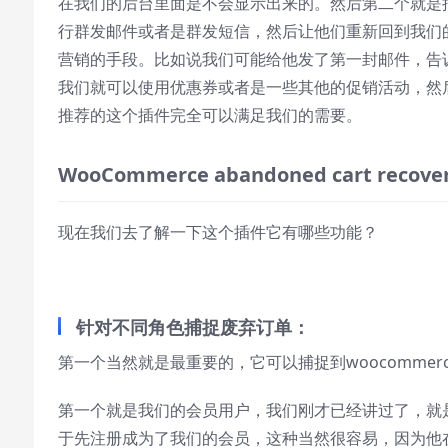
在我们的后台里面是不会显示出来的。然后第二个就是
Text Edge Style
行群发邮件或者是群发短信，然后让他们重新回到我们
营销的手段。比如说我们可能给他发了第一封邮件，告
Font Family
我们就可以使用优惠券或者是一些其他的促销活动，然
推荐的这个插件完全可以满足我们的需要。
Reset
restore all settings to the default
values
WooCommerce
abandoned
cart
recove
Done
Close Modal Dialog
现在我们去了解一下这个插件它有哪些功能？
End of dialog window.
针对不同角色捕捉废弃订单：
第一个当然就是最重要的，它可以捕捉到woocomme
第一个就是我们的会员用户，我们刚才已经讲过了，就
于先注册成为了我们的会员，这种当然很容易，因为他