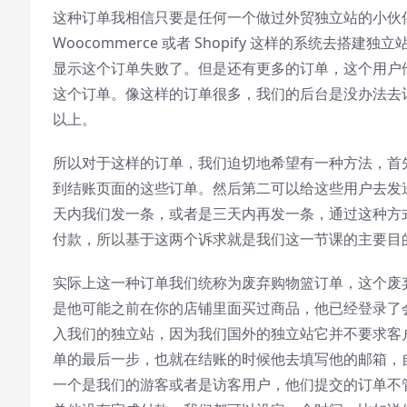
这种订单我相信只要是任何一个做过外贸独立站的小伙
Woocommerce 或者 Shopify 这样的系统
显示这个订单失败了。但是还有更多的订单，这个用户
这个订单。像这样的订单很多，我们的后台是没办法去记
以上。
所以对于这样的订单，我们迫切地希望有一种方法，首
到结账页面的这些订单。然后第二可以给这些用户去发
天内我们发一条，或者是三天内再发一条，通过这种方
Video Player is loading.
付款，所以基于这两个诉求就是我们这一节课的主要目
Play
实际上这一种订单我们统称为废弃购物篮订单，这个废
Play
Video
是他可能之前在你的店铺里面买过商品，他已经登录了
Mute
入我们的独立站，因为我们国外的独立站它并不要求客
Current Time
0:00
/
单的最后一步，也就在结账的时候他去填写他的邮箱，
Duration
0:00
一个是我们的游客或者是访客用户，他们提交的订单不
Loaded
:
0%