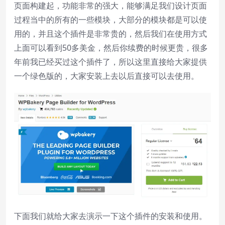
subtitles settings
, opens subtitles
页面构建起，功能非常的强大，能够满足我们设计页面
settings dialog
过程当中的所有的一些模块，大部分的模块都是可以使
subtitles off
, selected
用的，并且这个插件是非常贵的，然后我们在使用方式
Audio Track
上面可以看到50多美金，然后你续费的时候更贵，很多
年前我已经买过这个插件了，所以这里直接给大家提供
Picture-in-Picture
Fullscreen
一个绿色版的，大家安装上去以后直接可以去使用。
This is a modal window.
Beginning of dialog window. Escape will
cancel and close the window.
Text
Color
Transparency
Background
Color
Transparency
下面我们就给大家去演示一下这个插件的安装和使用。
Window