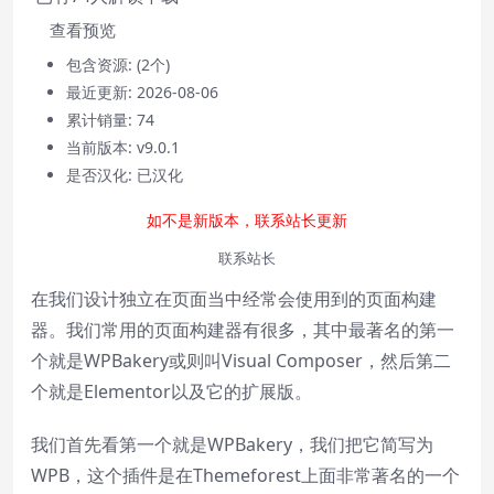
Mute
查看预览
Current Time
0:00
包含资源:
(2个)
/
最近更新:
2026-08-06
Duration
0:00
累计销量:
74
Loaded
:
0%
Stream Type
LIVE
当前版本:
v9.0.1
Seek to live, currently behind live
LIVE
是否汉化:
已汉化
Remaining Time
-
0:00
如不是新版本，联系站长更新
1x
联系站长
Playback Rate
在我们设计独立在页面当中经常会使用到的页面构建
Chapters
器。我们常用的页面构建器有很多，其中最著名的第一
Chapters
个就是WPBakery或则叫Visual Composer，然后第二
个就是
Elementor
以及它的扩展版。
Descriptions
descriptions off
, selected
我们首先看第一个就是WPBakery，我们把它简写为
Subtitles
WPB，这个插件是在Themeforest上面非常著名的一个