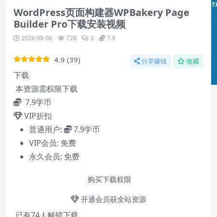
WordPress页面构建器WPBakery Page
Builder Pro下载安装视频
2026-08-06
728
0
7.9
4.9
(
39
)
分享赚钱
收藏
下载
本资源需权限下载
7.9
学币
VIP折扣
普通用户:
7.9学币
VIP会员:
免费
永久会员:
免费
购买下载权限
Video Player is loading.
Play
开通会员获全站资源
Play
已有
74
人解锁下载
Video