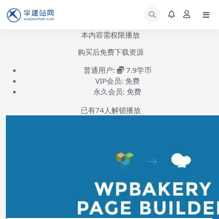
本内容需权限播放
购买后免费下载资源
普通用户:
7.9学币
VIP会员:
免费
永久会员:
免费
已有
74
人解锁播放
WPBakery Page Builder安装使用-第1集
(共1集)