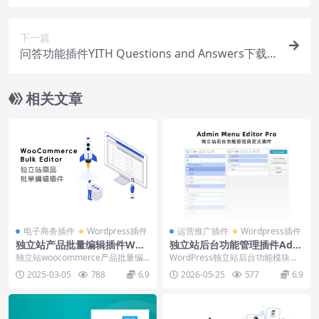
用教程
下一篇
问答功能插件YITH Questions and Answers下载
使用教程
相关文章
电子商务插件
Wordpress插件
运营推广插件
Wordpress插件
独立站产品批量编辑插件Woo
独立站后台功能管理插件Adm
Commerce Bulk Editor下载
in Menu Editor Pro下载使用
独立站woocommerce产品批量编
WordPress独立站后台功能模块管
使用视频
视频
辑插件WooCommerce Bulk E...
理插件Admin Menu Editor ...
2025-03-05
788
6.9
2026-05-25
577
6.9