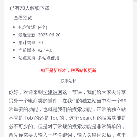
已有
70
人解锁下载
查看预览
包含资源:
(4个)
最近更新:
2025-06-20
累计销量:
70
当前版本:
v2.14.0
站点支持:
多站点使用
Video Player is loading.
如不是新版本，联系站长更新
Play
联系站长
Play
Video
你好，欢迎来到
学建站网
这一节课，我们给大家去分享
Mute
另外一个电商类的插件。在我们的独立站当中有一个非
Current Time
0:00
/
常重要的功能，也就是我们的搜索功能，正常的独立站
Duration
0:00
不管是 Tob 的还是 Toc 的，这个 search 的搜索功能是
Loaded
:
0%
必不可少的。但是对于常规的搜索功能是非常简单的，
Stream Type
LIVE
首先你需要去输入一些关键词，输入关键词以后，点击
Seek to live, currently behind live
LIVE