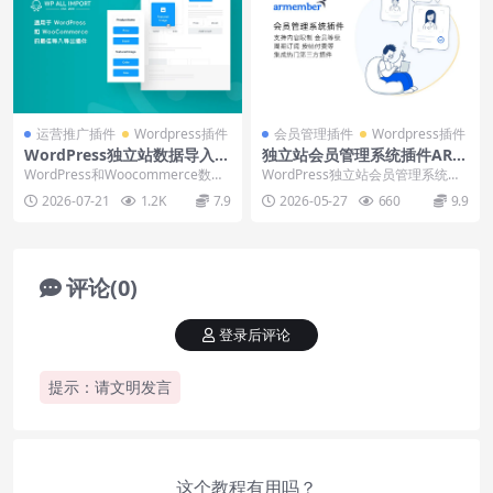
运营推广插件
Wordpress插件
会员管理插件
Wordpress插件
WordPress独立站数据导入插
独立站会员管理系统插件ARM
件WP All Import下载使用教
ember下载安装使用教程
WordPress和Woocommerce数据
WordPress独立站会员管理系统建
程
批量快速导入插件WP All Im...
立插件ARMember，支持内容限
2026-07-21
1.2K
7.9
2026-05-27
660
9.9
制、会员...
评论(0)
登录后评论
提示：请文明发言
这个教程有用吗？