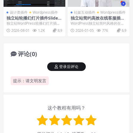
设计类插件
Wordpress插件
社媒互动插件
Wordpress插件
独立站轮播幻灯片插件Slide
独立站简约高效在线客服插件
r Revolution下载使用视频
WP-AIO-Contact下载安装使
独立站WordPress轮播幻灯片插件S
WordPress独立站简约风格的在线
用教程
lider Revolution最新版本...
客服功能插件WP-AIO-Contact，...
2026-08-01
1.2K
8.9
2026-01-05
776
6.9
评论(0)
登录后评论
提示：请文明发言
这个教程有用吗？