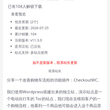
已有
104
人解锁下载
查看预览
包含资源:
(2个)
最近更新:
2026-07-25
累计销量:
104
Video Player is loading.
当前版本:
v11.3.0
Play
是否汉化:
已汉化
Play
站点支持:
多站点使用
Video
Mute
如不是新版本，联系站长更新
Current Time
0:00
/
联系站长
Duration
0:00
分享一个改善购物车流程的功能插件：CheckoutWC。
Loaded
:
0%
Stream Type
LIVE
我们使用Wordpress搭建出来的独立站，演示站点是一
Seek to live, currently behind live
LIVE
个电动自行车的 Toc的站点，我们现在去模拟客户的一
Remaining Time
-
0:00
个购物流程，他看到一个商品他可能会进入这个商品里
1x