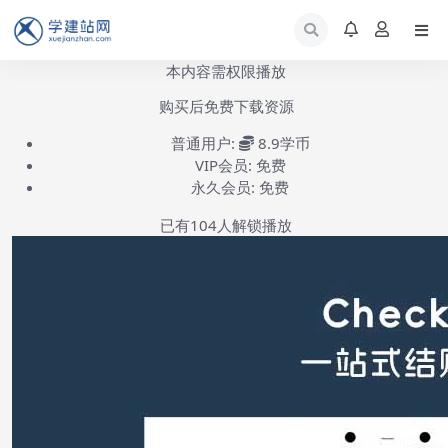
本内容需权限播放
购买后免费下载资源
普通用户:
8.9学币
VIP会员:
免费
永久会员:
免费
已有
104
人解锁播放
CheckoutWC安装设置-第1集
(共2集)