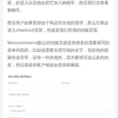
面，好进入以后他会把它加入购物车，然后我们去查看
Playback Rate
购物车。
Chapters
然后用户如果觉得这个商品符合他的需求，那么它就会
Chapters
进入checkout页面，也就是我们所谓的结账页面。
Descriptions
descriptions off
, selected
Woocommerce默认的结账页面是有很多的需要填写的
表单内容的，比如他需要去填写他的名字，包括他的国
Subtitles
家街道等等，还有一些其他的，因为要填写这么多的内
subtitles settings
, opens subtitles
容，所以很多的客户他就会觉得很麻烦。
settings dialog
subtitles off
, selected
Audio Track
Picture-in-Picture
Fullscreen
This is a modal window.
Beginning of dialog window. Escape will
cancel and close the window.