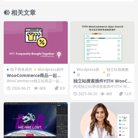
Pro下载使用视频
相关文章
电子商务插件
Wordpress插件
Wordpress插
独立站视频教
WooCommerce商品一起购
件
程
买插件WPC Frequently Bou
独立站搜索插件YITH WooCo
WooCommerce独立站商店一起购
ght Together下载使用
买功能模块插件WPC Frequently...
mmerce Ajax Search下载使
跨境独立站增强搜索插件YITH Woo
2026-06-21
669
8.9
用教程
Commerce Ajax Search，...
2025-06-20
489
12.9