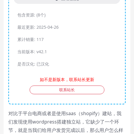
包含资源:
(8个)
最近更新:
2025-04-26
Video Player is loading.
Play
累计销量:
117
Play
Video
Mute
Current Time
0:00
/
当前版本:
v42.1
Duration
0:00
Loaded
:
0%
Stream Type
LIVE
Seek to live, currently behind live
LIVE
是否汉化:
已汉化
Remaining Time
-
0:00
1x
Playback Rate
如不是新版本，联系站长更新
Chapters
Chapters
Descriptions
descriptions off
, selected
联系站长
Subtitles
subtitles settings
, opens subtitles settings dialog
subtitles off
, selected
Audio Track
Picture-in-Picture
Fullscreen
This is a modal window.
对比于平台电商或者是使用saas（shopify）建站，我
Beginning of dialog window. Escape will cancel and close the window.
们发现使用wordpress搭建独立站，它缺少了一个环
Text
Color
Transparency
节，就是当我们给用户发货完成以后，那么用户怎么样