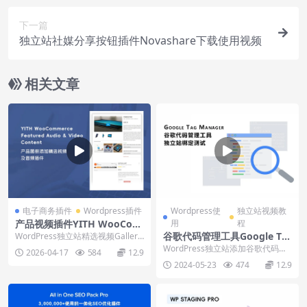
下一篇
独立站社媒分享按钮插件Novashare下载使用视频
相关文章
电子商务插件
Wordpress插件
Wordpress使
独立站视频教
产品视频插件YITH WooCom
用
程
merce Featured Audio & Vi
谷歌代码管理工具Google Ta
WordPress独立站精选视频Gallery
deo Content下载使用教程
产品图册添加视频插件WooCom
g Manager添加绑定
WordPress独立站添加谷歌代码管
2026-04-17
584
12.9
m...
理工具Google Tag Manager...
2024-05-23
474
12.9