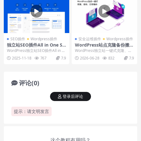
SEO插件
Wordpress插件
安全运维插件
Wordpress插件
独立站SEO插件All in One SE
WordPress站点克隆备份搬家
O Pack Pro下载使用视频
插件WP Staging Pro下载使
WordPress独立站SEO插件All in O
WordPress独立站一键式克隆、数
用视频教程
ne SEO Pack Pro...
据备份和搬迁插件WP Staging Pr...
2025-11-18
767
7.9
2026-06-28
832
7.9
评论(0)
登录后评论
提示：请文明发言
这个教程有用吗？