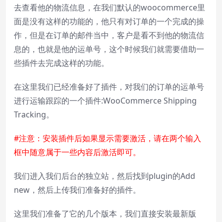
Background
去查看他的物流信息，在我们默认的woocommerce里
Color
Transparency
面是没有这样的功能的，他只有对订单的一个完成的操
Window
Color
Transparency
作，但是在订单的邮件当中，客户是看不到他的物流信
Font Size
息的，也就是他的运单号，这个时候我们就需要借助一
Text Edge Style
些插件去完成这样的功能。
Font Family
在这里我们已经准备好了插件，对我们的订单的运单号
Reset
restore all settings to the default values
Done
进行运输跟踪的一个插件:WooCommerce Shipping
Close Modal Dialog
End of dialog window.
Tracking。
#注意：安装插件后如果显示需要激活，请在两个输入
框中随意属于一些内容后激活即可。
我们进入我们后台的独立站，然后找到plugin的Add
new，然后上传我们准备好的插件。
这里我们准备了它的几个版本，我们直接安装最新版