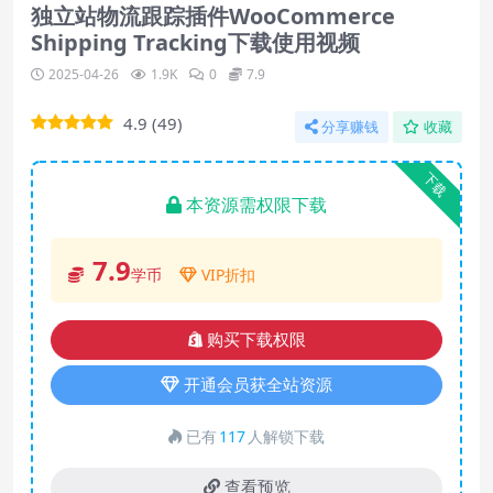
独立站物流跟踪插件WooCommerce
Shipping Tracking下载使用视频
2025-04-26
1.9K
0
7.9
4.9
(
49
)
分享赚钱
收藏
下载
本资源需权限下载
7.9
学币
VIP折扣
购买下载权限
开通会员获全站资源
已有
117
人解锁下载
查看预览