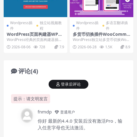
Wordpress插
独立站视频教
Wordpress插
多语言翻译插
件
程
件
件
WordPress页面构建器WPBa
多货币切换插件WooComme
kery Page Builder Pro下载
rce Multi Currency（CURC
WordPress经典的页面构建器插件
WordPress独立站多货币切换Woo
安装视频
Y）下载安装视频
WPBakery Page Builder...
Commerce Multi Curre...
2026-08-06
728
7.9
2026-06-28
1.5K
8.9
评论(4)
登录后评论
提示：请文明发言
fnmdp
普通用户
你好 最新的4.4.0 安装后没有激活Pro，输
入任意字母也无法激活。