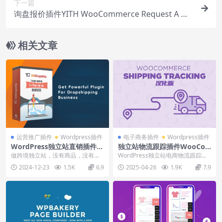
下一篇
询盘报价插件YITH WooCommerce Request A Qu
ote Premium下载使用视频
相关文章
运营推广插件
Wordpress插件
电子商务插件
Wordpress插件
WordPress独立站直销插件Al
独立站物流跟踪插件WooCo
iDropship Woo Plugin安装
mmerce Shipping Tracking
做跨境独立站，没有商品，没有发
WordPress独立站电商物流跟踪、
使用视频（不含插件）
下载使用视频
货渠道？通过直销插件AliDropship
运单号输入、邮件通知插件WooCo
2024-12-23
1.5K
6.9
2025-04-26
1.9K
7.9
Woo...
mmer...