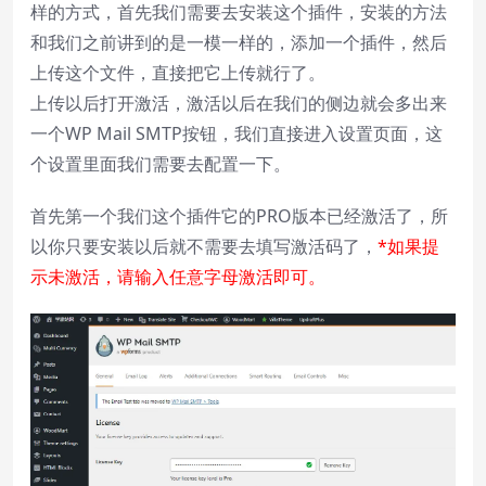
样的方式，首先我们需要去安装这个插件，安装的方法
Chapters
和我们之前讲到的是一模一样的，添加一个插件，然后
Descriptions
上传这个文件，直接把它上传就行了。
descriptions off
, selected
上传以后打开激活，激活以后在我们的侧边就会多出来
Subtitles
一个WP Mail SMTP按钮，我们直接进入设置页面，这
subtitles settings
, opens subtitles
个设置里面我们需要去配置一下。
settings dialog
subtitles off
, selected
首先第一个我们这个插件它的PRO版本已经激活了，所
以你只要安装以后就不需要去填写激活码了，
*如果提
Audio Track
示未激活，请输入任意字母激活即可。
Picture-in-Picture
Fullscreen
This is a modal window.
Beginning of dialog window. Escape will
cancel and close the window.
Text
Color
Transparency