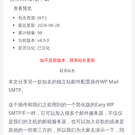
查看预览
包含资源:
(4个)
Video Player is loading.
最近更新:
2026-06-28
Play
累计销量:
98
Play
当前版本:
v4.9.0
Video
是否汉化:
已汉化
Mute
Current Time
0:00
如不是新版本，联系站长更新
/
Duration
0:00
联系站长
Loaded
:
0%
本文分享另一款知名的独立站邮件配置插件WP Mail
Stream Type
LIVE
Seek to live, currently behind live
LIVE
SMTP。
Remaining Time
-
0:00
这个插件和我们之前用到的一个简化版的
Easy WP
1x
SMTP
不一样，它可以加入很多个邮件服务器，不仅仅
Playback Rate
是我们的主机的邮箱服务器，也可以加入谷歌的或者是
其他的一些第三方的，所以我们为大家去演示一下，同
Chapters