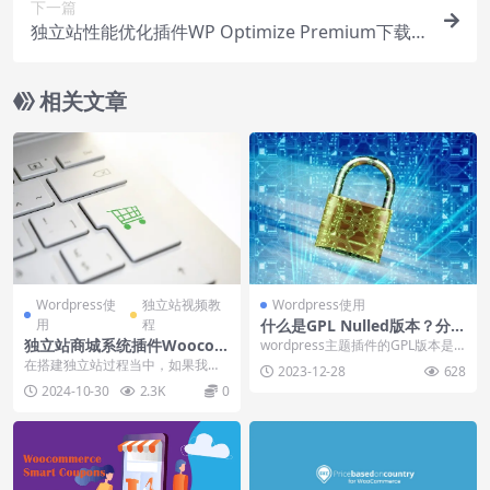
下一篇
独立站性能优化插件WP Optimize Premium下载
使用视频
相关文章
Wordpress使
独立站视频教
Wordpress使用
用
程
什么是GPL Nulled版本？分享
的资源是否安全？
独立站商城系统插件Woocom
wordpress主题插件的GPL版本是
merce安装使用视频（4节）
什么意思，什么是GPL Nulled版
在搭建独立站过程当中，如果我们
2023-12-28
628
本...
针对的是tob的，那么对于我们之前
2024-10-30
2.3K
0
安装一个word...