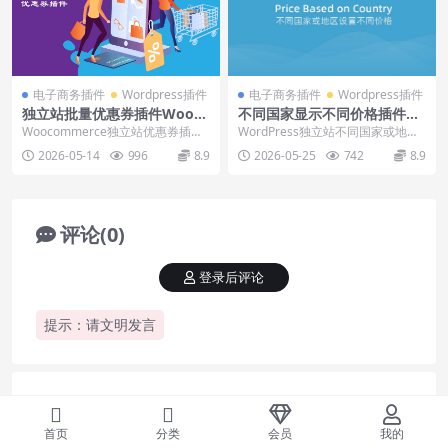
电子商务插件
Wordpress插件
电子商务插件
Wordpress插件
独立站批量优惠券插件Wooco
不同国家显示不同价格插件Pri
mmerce Smart Coupons下
ce Based on Country下载使
Woocommerce独立站优惠券插件S
WordPress独立站不同国家或地区
载使用视频
用教程
mart Coupons，快速制作漂亮的...
显示设置不同的价格插件：Price B
2026-05-14
996
8.9
2026-05-25
742
8.9
as...
评论(0)
登录后评论
提示：请文明发言
这个教程有用吗？
首页
分类
会员
我的