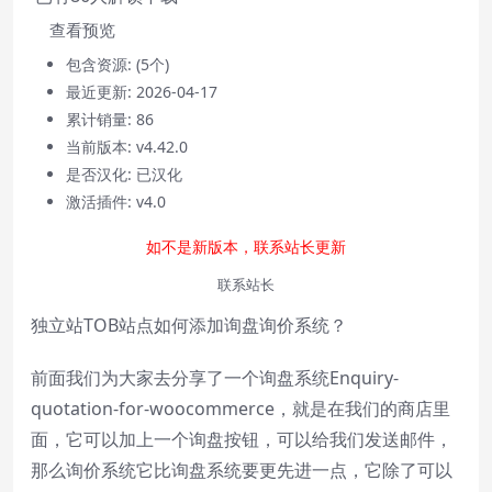
Play
Video
查看预览
Mute
包含资源:
(5个)
Current Time
0:00
最近更新:
2026-04-17
/
Duration
0:00
累计销量:
86
Loaded
:
0%
当前版本:
v4.42.0
Stream Type
LIVE
是否汉化:
已汉化
Seek to live, currently behind live
LIVE
激活插件:
v4.0
Remaining Time
-
0:00
如不是新版本，联系站长更新
1x
联系站长
Playback Rate
独立站TOB站点如何添加询盘询价系统？
Chapters
Chapters
前面我们为大家去分享了一个询盘系统Enquiry-
quotation-for-woocommerce，就是在我们的商店里
Descriptions
面，它可以加上一个询盘按钮，可以给我们发送邮件，
descriptions off
, selected
那么询价系统它比询盘系统要更先进一点，它除了可以
Subtitles