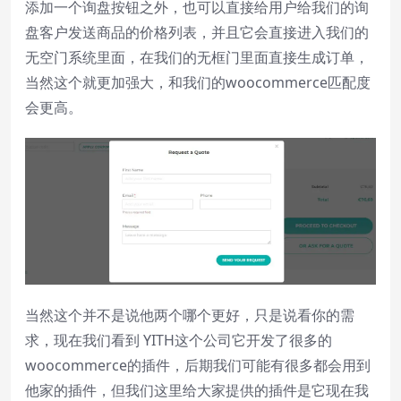
添加一个询盘按钮之外，也可以直接给用户给我们的询
subtitles settings
, opens subtitles
盘客户发送商品的价格列表，并且它会直接进入我们的
settings dialog
无空门系统里面，在我们的无框门里面直接生成订单，
subtitles off
, selected
当然这个就更加强大，和我们的woocommerce匹配度
Audio Track
会更高。
Picture-in-Picture
Fullscreen
This is a modal window.
Beginning of dialog window. Escape will
cancel and close the window.
Text
Color
Transparency
当然这个并不是说他两个哪个更好，只是说看你的需
Background
求，现在我们看到 YITH这个公司它开发了很多的
Color
Transparency
woocommerce的插件，后期我们可能有很多都会用到
他家的插件，但我们这里给大家提供的插件是它现在我