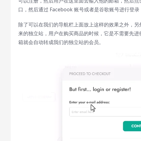
可以注册，然后用户在这里面去输入他的邮箱，然后点击继续
Stream Type
LIVE
口，然后通过 Facebook 账号或者是谷歌账号进
Seek to live, currently behind live
LIVE
Remaining Time
-
0:00
除了可以在我们的导航栏上面放上这样的效果之外，另外
1x
来的独立站，用户在购买商品的时候，它是不需要先进
Playback Rate
箱就会自动转成我们的独立站的会员。
Chapters
Chapters
Descriptions
descriptions off
, selected
Subtitles
subtitles settings
, opens subtitles
settings dialog
subtitles off
, selected
Audio Track