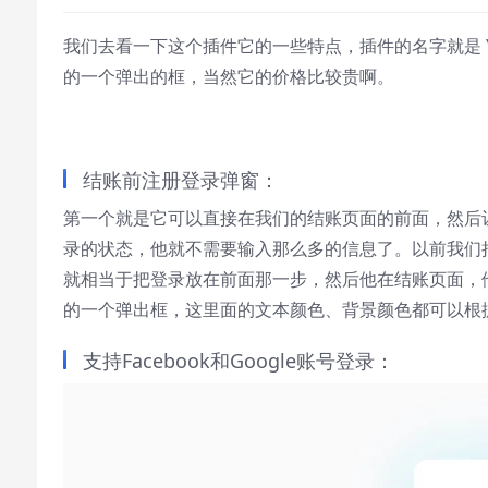
Text Edge Style
我们去看一下这个插件它的一些特点，插件的名字就是 YITH 
Font Family
的一个弹出的框，当然它的价格比较贵啊。
Reset
restore all settings to the default
values
结账前注册登录弹窗：
Done
第一个就是它可以直接在我们的结账页面的前面，然后
Close Modal Dialog
录的状态，他就不需要输入那么多的信息了。以前我们把
End of dialog window.
就相当于把登录放在前面那一步，然后他在结账页面，
的一个弹出框，这里面的文本颜色、背景颜色都可以根
支持Facebook和Google账号登录：