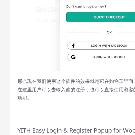
Picture-in-Picture
Fullscreen
This is a modal window.
Beginning of dialog window. Escape will
cancel and close the window.
Text
Color
Transparency
Background
Color
Transparency
那么现在我们使用这个插件的效果就是它在购物车里面
在这里用户可以去输入他的注册，也可以直接使用游客
Window
功能。
Color
Transparency
Font Size
YITH Easy Login & Register Popup f