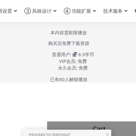
用设置
③ 风格设计
④ 功能扩展
技术服务
本内容需权限播放
购买后免费下载资源
普通用户:
8.9学币
VIP会员:
免费
永久会员:
免费
已有
80
人解锁播放
YITH Login & Register Popup安装激活-第1集