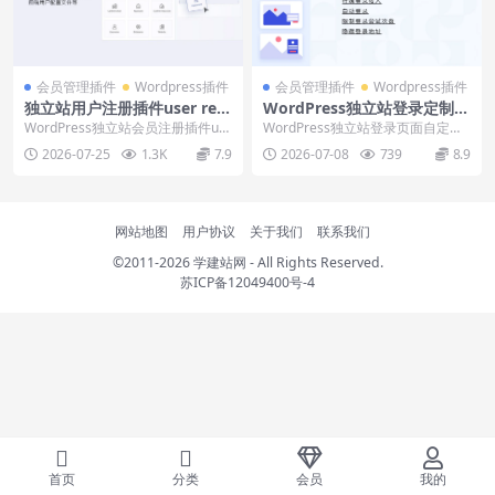
会员管理插件
Wordpress插件
会员管理插件
Wordpress插件
独立站用户注册插件user regi
WordPress独立站登录定制L
stration下载安装使用教程
oginpress插件下载使用教程
WordPress独立站会员注册插件us
WordPress独立站登录页面自定义
er registration，支持注册...
插件loginpress，支持预设登录页
2026-07-25
1.3K
7.9
2026-07-08
739
8.9
面...
网站地图
用户协议
关于我们
联系我们
©2011-2026
学建站网
- All Rights Reserved.
苏ICP备12049400号-4
首页
分类
会员
我的