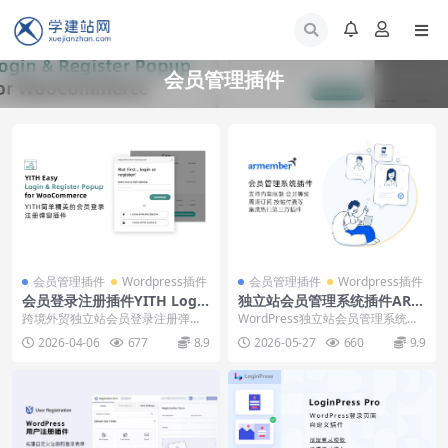
会员管理插件
会员管理插件
Wordpress插件
会员管理插件
Wordpress插件
会员登录注册插件YITH Login
独立站会员管理系统插件ARM
& Register Popup下载安装
ember下载安装使用教程
跨境外贸独立站会员登录注册弹窗
WordPress独立站会员管理系统建
教程
插件YITH Easy Login & Regis...
立插件ARMember，支持内容限
2026-04-06
677
8.9
2026-05-27
660
9.9
制、会员...