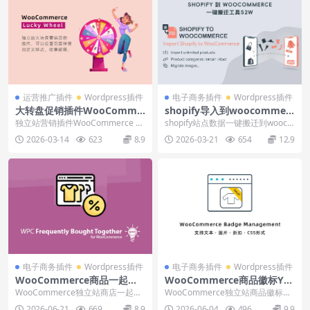
运营推广插件
Wordpress插件
电子商务插件
Wordpress插件
大转盘促销插件WooComme
shopify导入到woocommerc
rce Lucky Wheel下载安装使
e插件s2w下载设置导入教程
独立站营销插件WooCommerce Lu
shopify站点数据一键搬迁到wooco
用教程
cky Wheel下载安装和使用视频教...
mmerce，支持商品信息、店铺设
2026-03-14
623
8.9
2026-03-21
654
12.9
置、...
电子商务插件
Wordpress插件
电子商务插件
Wordpress插件
WooCommerce商品一起购
WooCommerce商品徽标YIT
买插件WPC Frequently Bou
H Badge Management下载
WooCommerce独立站商店一起购
WooCommerce独立站商品徽标功
ght Together下载使用
使用教程
买功能模块插件WPC Frequently...
能插件YITH WooCommerce B...
2026-06-21
669
8.9
2026-06-04
496
9.9