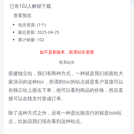
已有
102
人解锁下载
查看预览
包含资源:
(1个)
最近更新:
2025-04-25
累计销量:
102
如不是新版本，联系站长更新
Video Player is loading.
联系站长
Play
Play
搭建独立站，我们有两种方式，一种就是我们前面给大
Video
Mute
家演示的这种toc，所谓的toc的站点就是客户直接可以
Current Time
0:00
在独立站上面去下单，他可以看到商品的价格，然后直
/
接可以在线支付形成订单。
Duration
0:00
Loaded
:
0%
除了这种方式之外，还有一种是比较流行的就是tob站
Stream Type
LIVE
点，比如说我们现在看到这种站点。
Seek to live, currently behind live
LIVE
Remaining Time
-
0:00