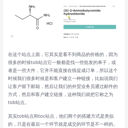
1x
Playback Rate
Chapters
Chapters
Descriptions
descriptions off
, selected
在这个站点上面，它其实是看不到商品的价格的，因为
很多的时候tob站点它一般都是找一些批发的单子，或
Subtitles
者是一些大件，它并不能直接在线促成订单，所以这个
subtitles settings
, opens subtitles
时候我们很多时候是和客户建立一种链接，比如说我们
settings dialog
subtitles off
, selected
让客户留下邮箱，然后让我们的外贸业务员通过邮件的
方式，然后和客户建立链接，这种我们就把它称之为
Audio Track
tob站点。
Picture-in-Picture
Fullscreen
其实tob站点和toc站点，他们两个的搭建方式是类似
This is a modal window.
的，只是在最后一个环节就是成交的环节是不一样的。
Beginning of dialog window. Escape will