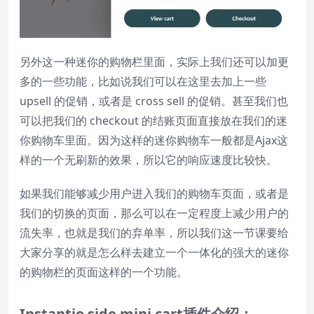
Beginning of dialog window. Escape will
cancel and close the window.
另外这一种迷你的购物栏里面，实际上我们还可以加更
Text
多的一些功能，比如说我们可以在这里去加上一些
Color
Transparency
upsell 的促销，或者是 cross sell 的促销。甚至我们也
可以把我们的 checkout 的结账页面直接放在我们的迷
Background
你购物车里面。因为这样的迷你购物车一般都是Ajax这
Color
Transparency
样的一个无刷新的效果，所以它的响应速度比较快。
Window
如果我们能够减少用户进入我们的购物车页面，或者是
Color
Transparency
我们的切换的页面，那么可以在一定程度上减少用户的
流失率，也就是我们的弃单率，所以我们这一节课要给
Font Size
大家分享的就是怎么样去建立一个一体化的强大的迷你
的购物栏的页面这样的一个功能。
Text Edge Style
Instantio
side
mini
cart
插件介绍：