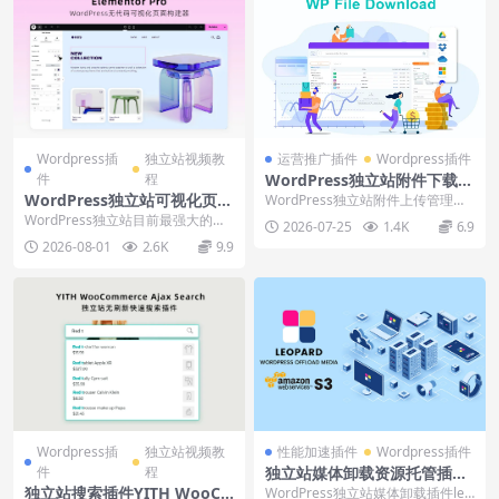
Wordpress插
独立站视频教
运营推广插件
Wordpress插件
件
程
WordPress独立站附件下载插
件WP File Download下载安
WordPress独立站可视化页面
WordPress独立站附件上传管理插
装使用视频
构建插件Elementor Pro下载
件WP File Download下载安装...
WordPress独立站目前最强大的页
2026-07-25
1.4K
6.9
使用视频
面构建器之一Elementor，无代码
2026-08-01
2.6K
9.9
可视...
Wordpress插
独立站视频教
性能加速插件
Wordpress插件
件
程
独立站媒体卸载资源托管插件l
eopard offload media下载
独立站搜索插件YITH WooCo
WordPress独立站媒体卸载插件leo