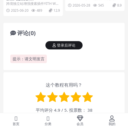
使用教程
mmerce Ajax Search下载使
pard offload media，...
跨境独立站增强搜索插件YITH Woo
2026-05-28
545
8.9
用教程
Commerce Ajax Search，...
2025-06-20
489
12.9
评论(0)
登录后评论
提示：请文明发言
这个教程有用吗？
平均评分
4.9
/ 5. 投票数：
38
到目前为止还没有投票！成为第一位评论此文章。
首页
分类
会员
我的