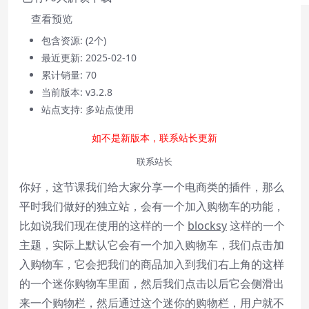
查看预览
包含资源:
(2个)
最近更新:
2025-02-10
累计销量:
70
当前版本:
v3.2.8
站点支持:
多站点使用
如不是新版本，联系站长更新
Video Player is loading.
联系站长
Play
你好，这节课我们给大家分享一个电商类的插件，那么
Play
Video
平时我们做好的独立站，会有一个加入购物车的功能，
Mute
比如说我们现在使用的这样的一个
block
sy
这样的一个
Current Time
0:00
/
主题，实际上默认它会有一个加入购物车，我们点击加
Duration
0:00
入购物车，它会把我们的商品加入到我们右上角的这样
Loaded
:
0%
的一个迷你购物车里面，然后我们点击以后它会侧滑出
Stream Type
LIVE
来一个购物栏，然后通过这个迷你的购物栏，用户就不
Seek to live, currently behind live
LIVE