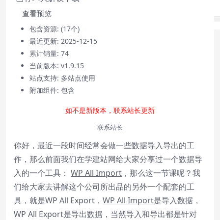
查看预览
包含资源:
(17个)
最近更新:
2025-12-15
累计销量:
74
当前版本:
v1.9.15
站点支持:
多站点使用
附加组件:
包含
如不是新版本，联系站长更新
联系站长
Video Player is loading.
你好，最近一段时间经常会做一些数据导入导出的工
Play
作，那么前面我们在学建站网给大家分享过一个数据导
Play
Video
入的一个工具：
WP All Import
，那么这一节课呢？我
Mute
们给大家去讲解这个公司所出品的另外一个配套的工
Current Time
0:00
/
具，就是WP All Export，
WP All Import
是导入数据，
Duration
0:00
WP All Export是导出数据，当然导入和导出都是针对