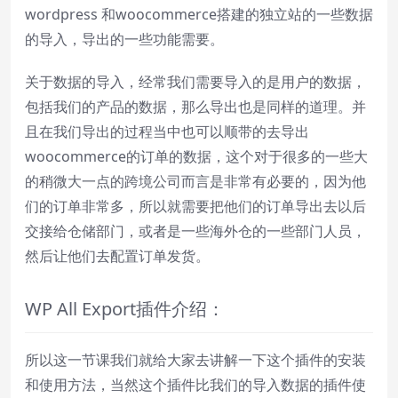
Loaded
:
0%
wordpress 和woocommerce搭建的独立站的一些数据
Stream Type
LIVE
的导入，导出的一些功能需要。
Seek to live, currently behind live
LIVE
Remaining Time
-
0:00
关于数据的导入，经常我们需要导入的是用户的数据，
1x
包括我们的产品的数据，那么导出也是同样的道理。并
Playback Rate
且在我们导出的过程当中也可以顺带的去导出
woocommerce的订单的数据，这个对于很多的一些大
Chapters
的稍微大一点的跨境公司而言是非常有必要的，因为他
Chapters
们的订单非常多，所以就需要把他们的订单导出去以后
Descriptions
交接给仓储部门，或者是一些海外仓的一些部门人员，
descriptions off
, selected
然后让他们去配置订单发货。
Subtitles
WP All Export插件介绍：
subtitles settings
, opens subtitles
settings dialog
subtitles off
, selected
所以这一节课我们就给大家去讲解一下这个插件的安装
Audio Track
和使用方法，当然这个插件比我们的导入数据的插件使