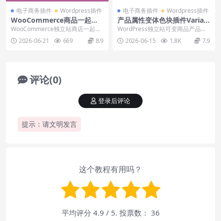
电子商务插件
Wordpress插件
电子商务插件
Wordpress插件
WooCommerce商品一起购
产品属性变体色块插件Variati
买插件WPC Frequently Bou
on Swatches For WooCom
WooCommerce独立站商店一起购
WordPress独立站可变商品产品属
ght Together下载使用
merce下载安装视频
买功能模块插件WPC Frequently...
性变体色块插件Woo Variation ...
2026-06-21
669
8.9
2026-06-15
1.8K
7.9
评论(0)
登录后评论
提示：请文明发言
这个教程有用吗？
平均评分
4.9
/ 5. 投票数：
36