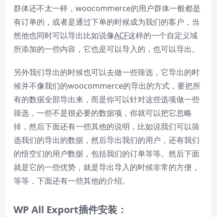
群体还不太一样，woocommerce的用户群体一般都是
Text Edge Style
有订单的，或者是通过下单的时候成为我们的客户，当
然他也同时可以导出比如说像
ACF
这样的一个自定义域
Font Family
所添加的一些内容，它也是可以导入的，也可以导出。
另外我们导出的时候也可以去做一些筛选，它导出的时
Reset
restore all settings to the default
values
候并不像我们的woocommerce的导出的方式，要把所
Done
有的数据全部导出来，而是你可以针对这些选项做一些
Close Modal Dialog
筛选，一些不是很必要的数据项，你就可以把它忽略
End of dialog window.
掉，然后下面还有一些其他的说明，比如说我们可以筛
选我们的导出的数据，然后导出我们的用户，还有我们
的悟空们的用户数据，包括我们的订单等等。然后下面
就是它的一些优势，就是导出导入的时候非常的方便，
等等，下面还有一些其他的介绍。
WP All Export
插件安装：