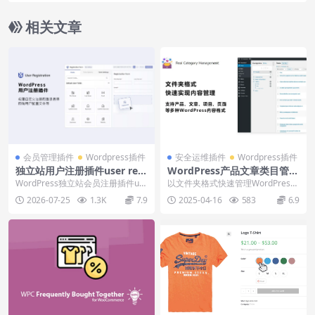
相关文章
会员管理插件
Wordpress插件
安全运维插件
Wordpress插件
独立站用户注册插件user regi
WordPress产品文章类目管理
stration下载安装使用教程
Real Category Library下载
WordPress独立站会员注册插件us
以文件夹格式快速管理WordPress
使用教程
er registration，支持注册...
产品、文章、页面、模块等分类目
2026-07-25
1.3K
7.9
2025-04-16
583
6.9
录，支持快速...