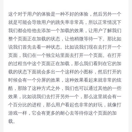
Background
这个对于用户的体验是一种不好的体验，然后另外一个
就是可能会导致用户的跳失率非常高，所以正常情况下
Color
Transparency
我们都会给他去添加一个加载的效果，让用户了解我们
整个页面正在加载的状态，让他稍微等待一下。那比如
Window
说我们首先去看一种状态。比如说我们现在去打开一个
Color
Transparency
页面，我们在一个独立站里面去打开一个页面。在打开
的过程当中这个页面正在加载，那么我们看到在它的加
Font Size
载的状态下面就会多出一个这样的小图标，然后打开的
时候会有一个分屏的效果，这种效果看起来就非常的炫
Text Edge Style
酷，那除了这种方式之外，我们也可以通过其他的一些
效果，比如说我们去打开另外一个，那么这里就会有一
Font Family
个百分比的进程，那么用户看起也非常的好玩，就像打
游戏一样，它会有更多的耐心去等待你这个页面的加
Reset
restore all settings to the default
载。
values