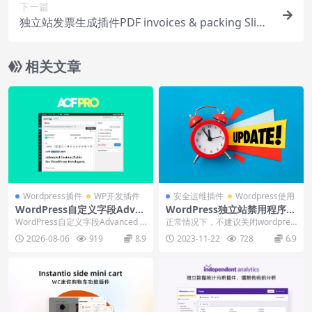
下一篇
独立站发票生成插件PDF invoices & packing Slips
下载安装教程
相关文章
Wordpress插件
WP开发插件
安全运维插件
Wordpress使用
WordPress自定义字段Adva
WordPress独立站禁用程序主
nced Custom Fields Pro（A
题和插件自动更新（插件和代
WordPress自定义字段Advanced C
正常情况下，不建议关闭wordpres
CF）下载和使用视频
码）
ustom Fields Pro...
s独立站的任何更新，特别是wordp
2026-08-06
919
8.9
2023-11-22
728
6.9
res...