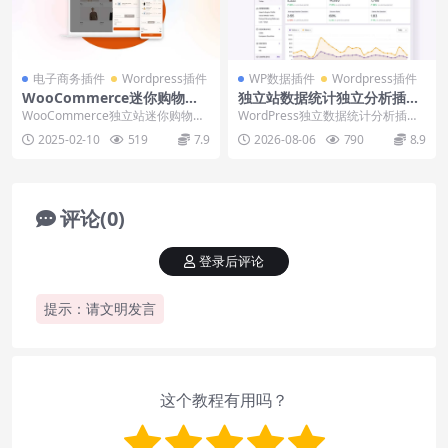
电子商务插件
Wordpress插件
WP数据插件
Wordpress插件
WooCommerce迷你购物车
独立站数据统计独立分析插件I
插件Instantio side mini car
ndependent Analytics下载
WooCommerce独立站迷你购物车
WordPress独立数据统计分析插件I
t下载安装教程
使用教程
插件Instantio side mini...
ndependent Analytics...
2025-02-10
519
7.9
2026-08-06
790
8.9
评论(0)
登录后评论
提示：请文明发言
这个教程有用吗？