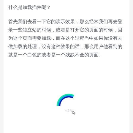
什么是加载插件呢？
Chapters
Descriptions
首先我们去看一下它的演示效果，那么经常我们再去登
descriptions off
, selected
录一些独立站的时候，或者是打开它的页面的时候，因
为这个页面需要加载，而在这个过程当中如果你没有去
Subtitles
做加载的处理，没有这种效果的话，那么用户他看到的
subtitles settings
, opens subtitles
settings dialog
就是一个白色的或者是一个残缺不全的页面。
subtitles off
, selected
Audio Track
Picture-in-Picture
Fullscreen
This is a modal window.
Beginning of dialog window. Escape will
cancel and close the window.
Text
Color
Transparency