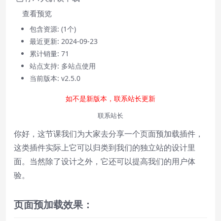
查看预览
包含资源:
(1个)
最近更新:
2024-09-23
Video Player is loading.
累计销量:
71
Play
站点支持:
多站点使用
Play
Video
当前版本:
v2.5.0
Mute
Current Time
0:00
如不是新版本，联系站长更新
/
联系站长
Duration
0:00
Loaded
:
0%
你好，这节课我们为大家去分享一个页面预加载插件，
Stream Type
LIVE
这类插件实际上它可以归类到我们的独立站的设计里
Seek to live, currently behind live
LIVE
面。当然除了设计之外，它还可以提高我们的用户体
Remaining Time
-
0:00
验。
1x
Playback Rate
页面预加载效果：
Chapters