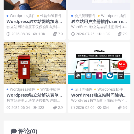
Wordpress插件
性能加速插件
会员管理插件
Wordpress插件
Wordpress独立站网站加速小
独立站用户注册插件user regi
火箭WP Rocket下载安装使用
stration下载安装使用教程
独立站网站速度不仅仅会影响到客
WordPress独立站会员注册插件us
视频
户转化率，也会影响谷歌SEO排名
er registration，支持注册...
2026-08-06
1.3K
7.9
2026-07-25
1.3K
7.9
效果，使用小火箭W...
Wordpress插件
WP邮件插件
设计类插件
Wordpress插件
Wordpress独立站解决表单无
WordPress独立站时间轴功能
法发送邮件SMTP配置
插件WP Timeline下载使用视
独立站表单无法发送接收客户邮
WordPress独立站时间轴插件WP Ti
频
件，通过本教程的学习如果配置SM
meline下载安装使用视频教程，
2024-06-04
528
2.9
2026-02-06
864
6.9
TP，修复表单无法收...
可...
评论(0)