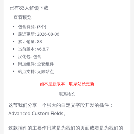
已有
83
人解锁下载
查看预览
包含资源:
(3个)
最近更新:
2026-08-06
累计销量:
83
Video Player is loading.
当前版本:
v6.8.7
Play
汉化包:
包含
Play
附加组件:
全套组件
Video
站点支持:
无限站点
Mute
Current Time
0:00
如不是新版本，联系站长更新
/
Duration
0:00
联系站长
Loaded
:
0%
这节我们分享一个强大的自定义字段开发的插件：
Stream Type
LIVE
Seek to live, currently behind live
LIVE
Advanced Custom Fields。
Remaining Time
-
0:00
这款插件的主要作用就是为我们的页面或者是为我们的
1x