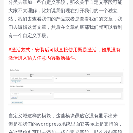
分类去添加一些自定义字段，那么关于自定义字段可能
Playback Rate
大家不太理解，比如说我们现在打开我们的一个独立
站，我们去查看我们的产品或者是查看我们的文章，我
Chapters
们去编辑这篇文章，然后在文章的底部我们就可以看到
Chapters
有一个自定义字段。
Descriptions
descriptions off
, selected
#激活方式：安装后可以直接使用既是激活，如果没有
激活进入输入任意内容激活插件。
Subtitles
subtitles settings
, opens subtitles
settings dialog
subtitles off
, selected
Audio Track
Picture-in-Picture
Fullscreen
This is a modal window.
自定义域这样的模块，这些模块虽然它没有显示出来，
Beginning of dialog window. Escape will
但是在我们的wordpress系统里面它实际上是支持的，
cancel and close the window.
在这里你也可以去添加一些自定义字段，那么这些字段