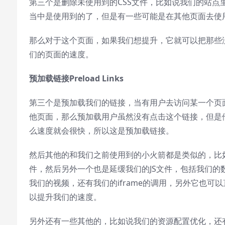
第三个是删除未使用到的CSS文件，比如说我们的站点里
Beginning of dialog window. Escape will
cancel and close the window.
当中是使用到的了，但是有一些可能是在其他页面去使
Text
那么对于这个页面，如果我们想提升，它就可以把那些
Color
Transparency
们的页面的速度。
Background
预加载链接
Preload Links
Color
Transparency
第三个是预加载我们的链接，当有用户去访问某一个页
他页面，那么预加载用户虽然没有点击这个链接，但是
Window
么速度就会很快，所以这是预加载链接。
Color
Transparency
然后其他的和我们之前使用到的小火箭都是类似的，比如
Font Size
件，然后另外一个也是延缓我们的JS文件，包括我们的
我们的视频，还有我们的iframe的调用，另外它也
Text Edge Style
以提升我们的速度。
另外还有一些其他的，比如说我们的资源配置优化，还