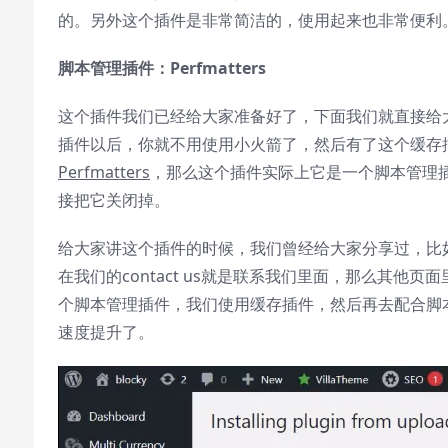
Font Family
的。另外这个插件是非常简洁的，使用起来也非常便利
Reset
restore all settings to the default
脚本管理插件：
Perfmatters
values
这个插件我们已经给大家准备好了，下面我们就直接给大家
Done
插件以后，你就不用使用小火箭了，然后有了这个缓存
Close Modal Dialog
End of dialog window.
Perfmatters
，那么这个插件实际上它是一个脚本管理插
接把它关闭掉。
给大家讲这个插件的时候，我们曾经给大家分享过，比
在我们的contact us就是联系我们里面，那么其他页面里
个脚本管理插件，我们使用缓存插件，然后再去配合脚
速度提升了。