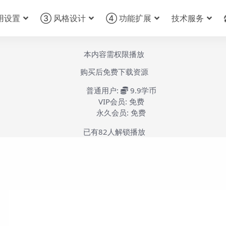
用设置
③ 风格设计
④ 功能扩展
技术服务
本内容需权限播放
购买后免费下载资源
普通用户:
9.9学币
VIP会员:
免费
永久会员:
免费
已有
82
人解锁播放
Flyingpress安装和页面缓存-第1集