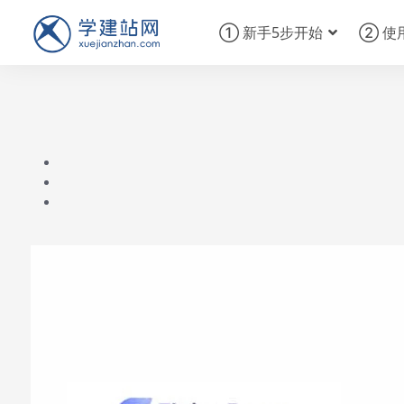
① 新手5步开始
② 使