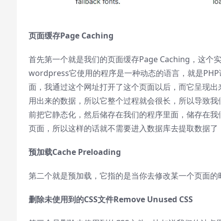
1x
Playback Rate
页面缓存
Page Caching
Chapters
首先第一个就是我们的页面缓存Page Caching
Chapters
wordpress它使用的程序是一种动态的语言，就是
Descriptions
面，我通过这个网址打开了这个页面以后，而它呈现出
descriptions off
, selected
用出来的数据，所以它整个过程就会很长，所以导致我
前把它静态化，然后储存在我们的程序里面，储存在我
Subtitles
页面，所以这样的话就不需要进入数据库去提取数据了
subtitles settings
, opens subtitles
settings dialog
subtitles off
, selected
预加载
Cache Preloading
Audio Track
第二个就是预加载，它指的是当你去修改某一个页面的
Picture-in-Picture
Fullscreen
删除
未使用到的CS
S
文件
Remove Unused CSS
This is a modal window.