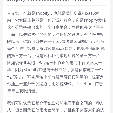
Playback Rate
首先第一个就是shopify，也就是我们所说的SaaS建
Chapters
站，它实际上并不是一套开源的程序，它是shopify发现
Chapters
这个公司搭建出来的一个电商平台，然后你在这个平台
Descriptions
上面可以去购买他的会员，注册他的账户，有了账户权
descriptions off
, selected
限以后，你就可以去开一个toc或者是tob的站点，然后
每个月进行续费，所以它是SaaS建站，也就是我们所说
Subtitles
的第三方平台，但是它和我们常规所说的第三方平台，
subtitles settings
, opens subtitles
settings dialog
比如说像亚马逊 eBay这一种真正的电商平台又不太一
subtitles off
, selected
样，因为 shopify它也属于独立站，就是你搭建了一个
站点以后，它本身这个平台是没有任何流量的，也需要
Audio Track
你通过一些外部的渠道，比如说SEO、 Facebook广告
Picture-in-Picture
Fullscreen
等等去获取流量。
This is a modal window.
我们可以认为它是介于独立站和电商平台之间的一种方
Beginning of dialog window. Escape will
式，但是因为它使用比较简单，并且也不需要太多的技
cancel and close the window.