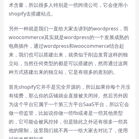
术含量，所以很多人特别是一些跨境公司，它会使用小
Text
shopify去搭建站点。
Color
Transparency
另外一种就是我们一直给大家去讲到的wordpress，而
Background
woocommerce其实就是wordpress的一个发展成熟的
Color
Transparency
电商插件，通过wordpress和woocommerce结合起
来，我们也可以搭建出来，就类似于削边发育这样的独
Window
立站，当然任何类型的都是可以搭建的，然而通过这两
Color
Transparency
种方式搭建出来的独立站，它是有很多的差别的。
首先shopify它并不是完全开源的，所以如果你每个月没
Font Size
有续费，那么你的店铺就会直接被关闭掉。然后另外因
为这个平台它属于一个第三方平台SaaS平台，所以它会
Text Edge Style
做一些监管，比如说你做一些fb或者是一些其他类型
的，它可能会被风控掉，但是除此之外还有很多一些其
Font Family
他的限制，这里我们就不再一一给大家去对比了，使用
过的当然都知道。