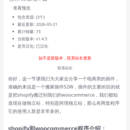
查看预览
包含资源:
(3个)
最近更新:
2026-03-21
累计销量:
73
当前版本:
v1.4.5
Video Player is loading.
是否汉化:
已汉化
Play
如不是新版本，联系站长更新
Play
Video
联系站长
Mute
Current Time
0:00
你好，这一节课我们为大家去分享一个电商类的插件，
/
准确的来说是一个搬家插件S2W，插件的主要的目的就
Duration
0:00
是把shopify搬迁到我们的woocommerce，我们都知
Loaded
:
0%
Stream Type
LIVE
道现在做独立站，特别是跨境独立站，那么有两套程序
Seek to live, currently behind live
LIVE
它的使用人群是非常多的。
Remaining Time
-
0:00
shopify
和
woocommerce
程序介绍：
1x