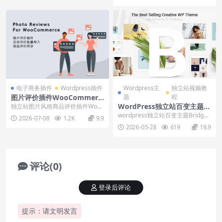
电子商务插件
Wordpress插件
Wordpress主
独立站视频教
图片评价插件WooCommerc
题
程
e Photo Reviews下载安装和
WordPress独立站百变主题Br
独立站图片风格商品评价插件Woo
使用指南
Commerce Photo Reviews，支...
idge最新版下载使用视频
wordpress独立站百变主题Bridge
2026-07-08
1.2K
9.9
最新商业GPL版本下载，搭建to
2026-05-28
619
19.9
b、...
评论(0)
登录后评论
提示：请文明发言