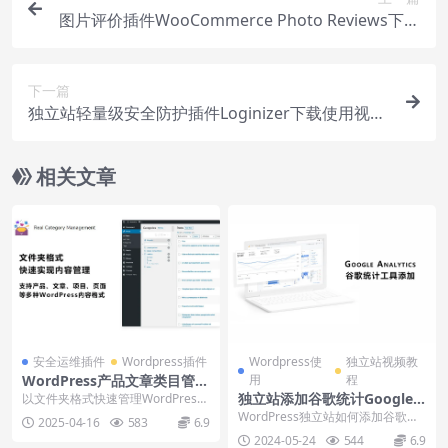
图片评价插件WooCommerce Photo Reviews下载
安装和使用指南
下一篇
独立站轻量级安全防护插件Loginizer下载使用视频
教程
相关文章
安全运维插件
Wordpress插件
Wordpress使
独立站视频教
WordPress产品文章类目管理
用
程
Real Category Library下载
独立站添加谷歌统计Google
以文件夹格式快速管理WordPress
使用教程
产品、文章、页面、模块等分类目
Analytics工具流程
WordPress独立站如何添加谷歌统
2025-04-16
583
6.9
录，支持快速...
计Google Analytics工具？通...
2024-05-24
544
6.9