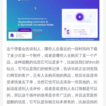
Playback Rate
Chapters
Chapters
Descriptions
descriptions off
, selected
Subtitles
这个弹窗会告诉别人，哪些人在最近的一段时间内下载
subtitles settings
, opens subtitles
了多少次某一个附件，或者是哪些人去购买了某一个产
settings dialog
品，这种提醒的信息它可以是多个，比如说我们的toc的
subtitles off
, selected
站点，它可以是我们的销售记录，告诉当前正在浏览我
Audio Track
们网页的客户，正有人去购买他的商品，然后去促进浏
览者快速去下单，当然它也可以去添加一些其他的，比
Picture-in-Picture
Fullscreen
如说促进别人去评价，或者是促进别人去订阅都是可以
This is a modal window.
的，所以这个插件的使用是非常广泛的，并且这里面所
Beginning of dialog window. Escape will
提醒的信息，它可以是你独立站本身有的，比如说你的
cancel and close the window.