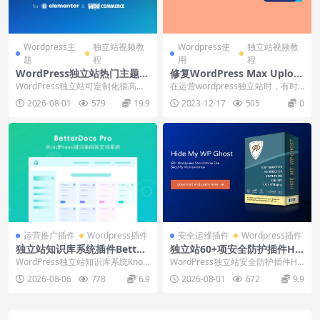
Wordpress主
独立站视频教
Wordpress使
独立站视频教
题
程
用
程
WordPress独立站热门主题T
修复WordPress Max Uploa
he7下载安装使用视频
d Size 最大上传文件大小限制
WordPress独立站可定制化很高的
在运营wordpress独立站时，有时
错误
主题The7，商业主题资源下载，主
候不得不上传一些相对较大的文
2026-08-01
579
19.9
2023-12-17
505
0
题安装使...
件，比如视频，...
运营推广插件
Wordpress插件
安全运维插件
Wordpress插件
独立站知识库系统插件Better
独立站60+项安全防护插件Hid
docs Pro下载安装视频
e My WP Ghost下载安装使
WordPress独立站知识库系统Know
WordPress独立站安全防护插件Hid
用视频
ledge Base插件betterd...
e My WP Ghost下载安装配置...
2026-08-06
778
6.9
2026-08-01
672
9.9