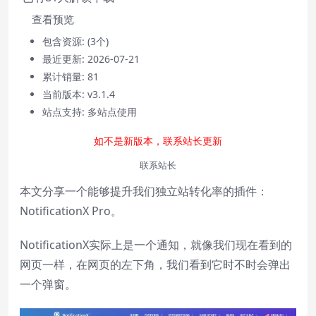
查看预览
包含资源:
(3个)
最近更新:
2026-07-21
累计销量:
81
当前版本:
v3.1.4
Video Player is loading.
站点支持:
多站点使用
Play
如不是新版本，联系站长更新
Play
Video
联系站长
Mute
Current Time
0:00
本文分享一个能够提升我们独立站转化率的插件：
/
NotificationX Pro。
Duration
0:00
Loaded
:
0%
NotificationX实际上是一个通知，就像我们现在看到的
Stream Type
LIVE
网页一样，在网页的左下角，我们看到它时不时会弹出
Seek to live, currently behind live
LIVE
一个弹窗。
Remaining Time
-
0:00
1x