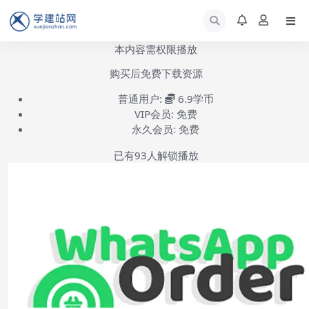
本内容需权限播放
购买后免费下载资源
普通用户:
6.9学币
VIP会员:
免费
永久会员:
免费
已有
93
人解锁播放
WooCommerce WhatsApp Order安装使用教程-第1集
(共1集)