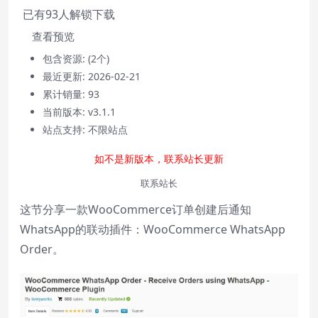
已有
93
人解锁下载
Video Player is loading.
查看预览
Play
包含资源:
(2个)
Play
Video
最近更新:
2026-02-21
Mute
累计销量:
93
Current Time
0:00
当前版本:
v3.1.1
/
站点支持:
不限站点
Duration
0:00
Loaded
:
0%
如不是新版本，联系站长更新
Stream Type
LIVE
Seek to live, currently behind live
LIVE
联系站长
Remaining Time
-
0:00
这节分享一款WooCommerce订单创建后通知
WhatsApp的联动插件：WooCommerce WhatsApp
1x
Order。
Playback Rate
Chapters
Chapters