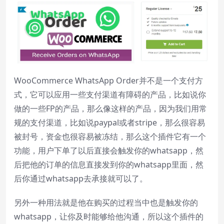
Descriptions
descriptions off
, selected
Subtitles
subtitles settings
, opens subtitles
settings dialog
subtitles off
, selected
WooCommerce WhatsApp Order并不是一个支付方
式，它可以应用一些支付渠道有障碍的产品，比如说你
Audio Track
做的一些FP的产品，那么像这样的产品，因为我们用常
Picture-in-Picture
Fullscreen
规的支付渠道，比如说paypal或者stripe，那么很容易
This is a modal window.
被封号，资金也很容易被冻结，那么这个插件它有一个
Beginning of dialog window. Escape will
功能，用户下单了以后直接会触发你的whatsapp，然
cancel and close the window.
后把他的订单的信息直接发到你的whatsapp里面，然
Text
后你通过whatsapp去承接就可以了。
Color
Transparency
另外一种用法就是他在购买的过程当中也是触发你的
whatsapp，让你及时能够给他沟通，所以这个插件的
Background