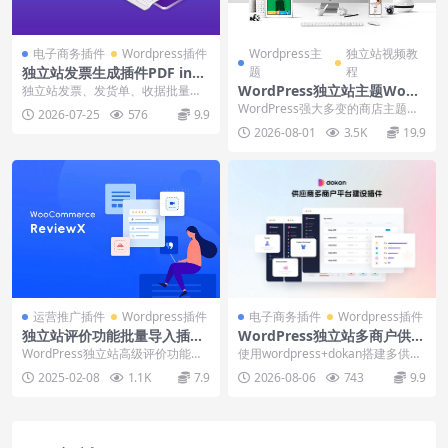
电子商务插件
Wordpress插件
Wordpress主
独立站视频教
独立站发票生成插件PDF invo
题
程
ices & packing Slips下载安
WordPress独立站主题Wood
独立站发票、发货单、收据批量生
装教程
成插件PDF invoices & packing...
Mart商业版下载安装视频
WordPress强大多变的商店主题Wo
2026-07-25
576
9.9
odmart商业版最新版下载安装视频
2026-08-01
3.5K
19.9
教程...
运营推广插件
Wordpress插件
电子商务插件
Wordpress插件
独立站评价功能批量导入插件
WordPress独立站多商户供应
ReviewX Pro下载安装使用视
商平台插件Dokan Pro下载和
WordPress独立站高级评价功能插
使用wordpress+dokan搭建多供应
频
使用视频
件ReviewX，支持手动批量导入评
商多商户系统平台，支持商家入
2025-02-08
1.1K
7.9
2026-08-06
743
9.9
价内容...
驻，商家...