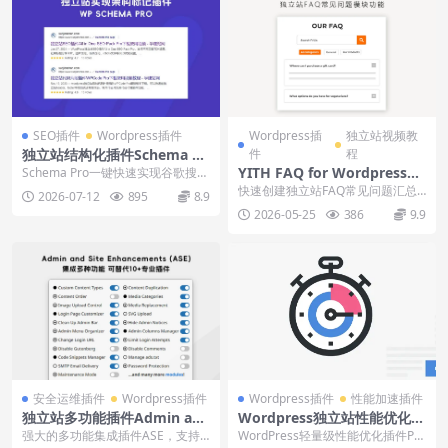
SEO插件
Wordpress插件
Wordpress插
独立站视频教
独立站结构化插件Schema Pr
件
程
o实现谷歌搜索结果SERP富媒
YITH FAQ for Wordpress&
Schema Pro一键快速实现谷歌搜索
体显示
结果SERP富媒体信息展示，支持评
WooCommerce插件下载使
快速创建独立站FAQ常见问题汇总
2026-07-12
895
8.9
价、产...
用教程
模块插件YITH FAQ for Wordpre...
2026-05-25
386
9.9
安全运维插件
Wordpress插件
Wordpress插件
性能加速插件
独立站多功能插件Admin and
Wordpress独立站性能优化插
Site Enhancements (ASE)下
件Perfmatters Premium下
强大的多功能集成插件ASE，支持
WordPress轻量级性能优化插件Per