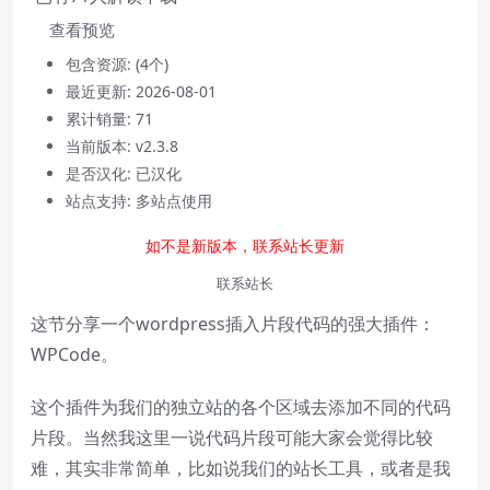
查看预览
Video Player is loading.
包含资源:
(4个)
Play
最近更新:
2026-08-01
Play
Video
累计销量:
71
Mute
当前版本:
v2.3.8
Current Time
0:00
是否汉化:
已汉化
/
站点支持:
多站点使用
Duration
0:00
Loaded
:
0%
如不是新版本，联系站长更新
Stream Type
LIVE
联系站长
Seek to live, currently behind live
LIVE
Remaining Time
-
0:00
这节分享一个wordpress插入片段代码的强大插件：
WPCode。
1x
Playback Rate
这个插件为我们的独立站的各个区域去添加不同的代码
片段。当然我这里一说代码片段可能大家会觉得比较
Chapters
难，其实非常简单，比如说我们的站长工具，或者是我
Chapters