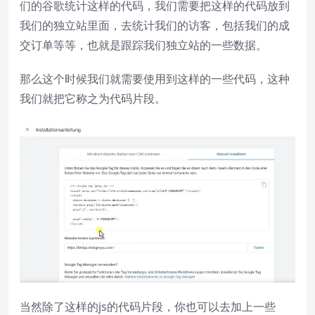
们的谷歌统计这样的代码，我们需要把这样的代码放到
Descriptions
我们的独立站里面，去统计我们的访客，包括我们的成
descriptions off
, selected
交订单等等，也就是跟踪我们独立站的一些数据。
Subtitles
那么这个时候我们就需要使用到这样的一些代码，这种
subtitles settings
, opens subtitles
settings dialog
我们就把它称之为代码片段。
subtitles off
, selected
Audio Track
Picture-in-Picture
Fullscreen
This is a modal window.
Beginning of dialog window. Escape will
cancel and close the window.
Text
Color
Transparency
当然除了这样的js的代码片段，你也可以去加上一些