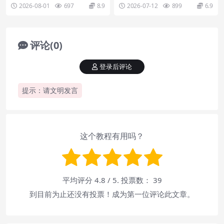
载使用教程
载安装视频
自定义内容类型、媒体目录管理、
fmatters，支持数据库优化、延
2026-08-01
697
8.9
2026-07-12
899
6.9
后台功能管理、图片...
迟...
评论(0)
登录后评论
提示：请文明发言
这个教程有用吗？
平均评分
4.8
/ 5. 投票数：
39
到目前为止还没有投票！成为第一位评论此文章。