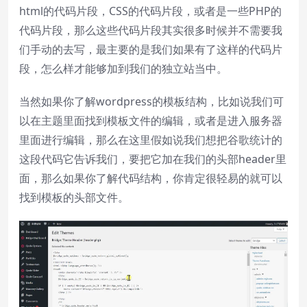
Background
html的代码片段，CSS的代码片段，或者是一些PHP的
Color
Transparency
代码片段，那么这些代码片段其实很多时候并不需要我
们手动的去写，最主要的是我们如果有了这样的代码片
Window
段，怎么样才能够加到我们的独立站当中。
Color
Transparency
当然如果你了解wordpress的模板结构，比如说我们可
Font Size
以在主题里面找到模板文件的编辑，或者是进入服务器
里面进行编辑，那么在这里假如说我们想把谷歌统计的
这段代码它告诉我们，要把它加在我们的头部header里
Text Edge Style
面，那么如果你了解代码结构，你肯定很轻易的就可以
找到模板的头部文件。
Font Family
Reset
restore all settings to the default
values
Done
Close Modal Dialog