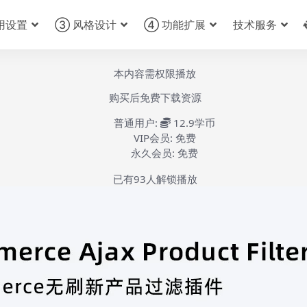
用设置
③ 风格设计
④ 功能扩展
技术服务
本内容需权限播放
购买后免费下载资源
普通用户:
12.9学币
VIP会员:
免费
永久会员:
免费
已有
93
人解锁播放
Ajax Product Filter安装使用教程-第1集