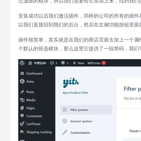
过滤器的模块，所以我们需要给它添加上来，找到我们的pl
Stream Type
LIVE
Seek to live, currently behind live
LIVE
安装成功以后我们激活插件，同样的公司的所有的插件
Remaining Time
-
0:00
以我们直接回到我们的后台，然后在左侧功能按钮里面就多出来一个
1x
插件很简单，其实就是在我们的商店页面去加上一个属
Playback Rate
个默认的筛选模块，那么这里它提供了一段简码，我们可
Chapters
Chapters
Descriptions
descriptions off
, selected
Subtitles
subtitles settings
, opens subtitles
settings dialog
subtitles off
, selected
Audio Track