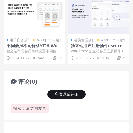
电子商务插件
Wordpress插件
会员管理插件
Wordpress插件
不同会员不同价格YITH Woo
独立站用户注册插件user regi
Commerce Role Based Pric
stration下载安装使用教程
独立站不同会员等级设置不同价格
WordPress独立站会员注册插件us
es下载使用教程
设置插件YITH WooCommerce Rol
er registration，支持注册...
2024-11-27
542
9.9
2026-07-25
1.3K
7.9
e...
评论(0)
登录后评论
提示：请文明发言