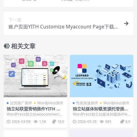
下载使用视频
下一篇
账户页面YITH Customize Myaccount Page下载使
用教程
相关文章
运营推广插件
Wordpress插件
性能加速插件
Wordpress插件
独立站联盟营销插件YITH Wo
独立站媒体卸载资源托管插件l
oCommerce Affiliates下载
eopard offload media下载
WordPress独立站woocommerce
WordPress独立站媒体卸载插件leo
使用视频
使用教程
联盟营销功能插件YITH WooC...
pard offload media，...
2026-03-08
1.5K
18.9
2026-05-28
545
8.9