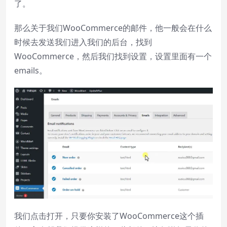
了。
subtitles settings
, opens subtitles
settings dialog
那么关于我们WooCommerce的邮件，他一般会在什么
subtitles off
, selected
时候去发送我们进入我们的后台，找到
Audio Track
WooCommerce，然后我们找到设置，设置里面有一个
emails。
Picture-in-Picture
Fullscreen
This is a modal window.
Beginning of dialog window. Escape will
cancel and close the window.
Text
Color
Transparency
Background
Color
Transparency
我们点击打开，只要你安装了WooCommerce这个插
Window