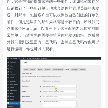
件，它会帮我们提供这样的一些邮件，比如说如果你的
Color
Transparency
店铺收到了一些新订单，他就会给你的管理员邮箱去发
送一封邮件，包括客户也可以收到他自己创建的订单的
Font Size
邮件，但是这里面的邮件风格都是比较丑的，所以我们
点击这个Manage可以看一下，这里面的内容其实都非
Text Edge Style
常简单，当然首先你需要去填写你的发送邮箱，然后另
外我们看到这里面有一些代码，当然这些代码你也可以
Font Family
进行编辑，你也可以去观看。
Reset
restore all settings to the default
values
Done
Close Modal Dialog
End of dialog window.