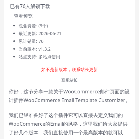
Video
已有
76
人解锁下载
Mute
Current Time
0:00
查看预览
/
包含资源:
(3个)
Duration
0:00
最近更新:
2026-06-21
Loaded
:
0%
累计销量:
76
Stream Type
LIVE
当前版本:
v1.3.2
Seek to live, currently behind live
LIVE
站点支持:
多站点使用
Remaining Time
-
0:00
如不是新版本，联系站长更新
1x
Playback Rate
联系站长
你好，这节分享一款关于
WooCommerce
邮件页面的设
Chapters
计插件WooCommerce Email Template Customizer。
Chapters
Descriptions
我们已经准备好了这个插件它可以直接去定义我们的
descriptions off
, selected
WooCommerce的Email的风格，这里我们给大家提供
了好几个版本，我们直接使用一个最高版本的就可以
Subtitles