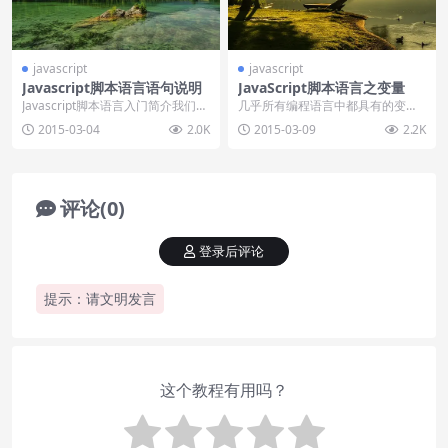
javascript
javascript
Javascript脚本语言语句说明
JavaScript脚本语言之变量
Javascript脚本语言入门简介我们了
几乎所有编程语言中都具有的变量
解了Javascript语言的概念、语...
这个概念，通过变量可以为不同的
2015-03-04
2.0K
2015-03-09
2.2K
名称赋值。就如数学中...
评论(0)
登录后评论
提示：请文明发言
这个教程有用吗？