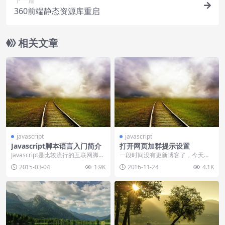
360前端静态资源库重启
相关文章
javascript
javascript
Javascript脚本语言入门简介
打开网页加群提示设置
Javascript是比较流行的互联网脚本
一段时间没有更新博客了，今天为
语言，可以用来写入HTML输出、
大家分享一个加群提示效果。具体
2015-03-04
1.9K
2016-11-24
4.1K
对事件...
功能是：当你打开一个...