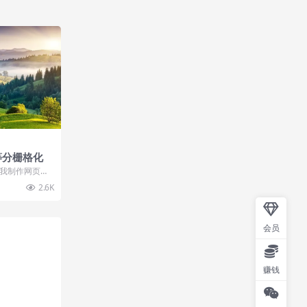
5等分栅格化
成为我制作网页最
otstr...
2.6K
会员
赚钱