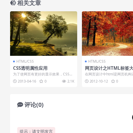
相关文章
HTML/CSS
HTML/CSS
CSS透明属性应用
网页设计之HTML标签
为了使网页有更好的显示效果，CSS里
在网页设计中html是网页机构
面有一个透明属性，可以使透明的文字
上另外表现语言和动作语言，
2013-04-16
0
2.1K
2012-10-12
0
或图片有种...
页最核心...
评论(0)
提示：请文明发言