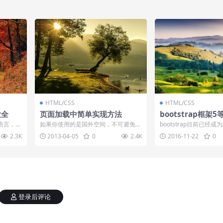
HTML/CSS
HTML/CSS
大全
页面加载中简单实现方法
bootstrap框架
语言，加
如果你使用的是国外空间，不可避免的
bootstrap目前已经
是构成网
有的时候网站的打开速度并不是很快，
主要的一个框架工具，通过bo
2.3K
2013-04-05
0
2.4K
2016-11-22
0
这个时候我们...
登录后评论