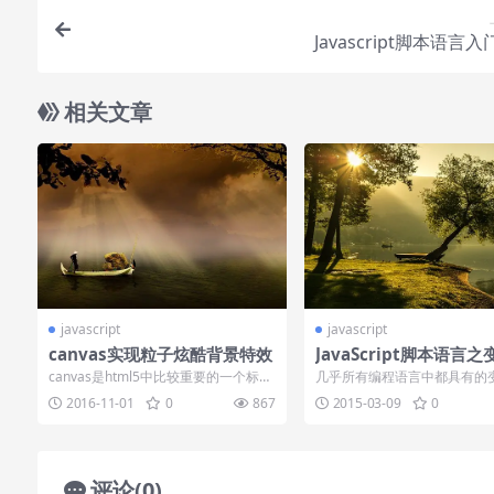
Javascript脚本语言
相关文章
javascript
javascript
canvas实现粒子炫酷背景特效
JavaScript脚本语言之
canvas是html5中比较重要的一个标
几乎所有编程语言中都具有的
签，canvas的实现需要借助原生态的...
概念，通过变量可以为不同的
2016-11-01
0
867
2015-03-09
0
值。就如数学中...
评论(0)