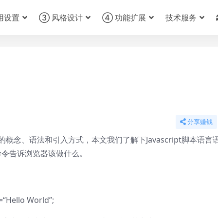
用设置
③ 风格设计
④ 功能扩展
技术服务
分享赚钱
t语言的概念、语法和引入方式，本文我们了解下Javascript脚本语言
过命令告诉浏览器该做什么。
=
“Hello World”
;