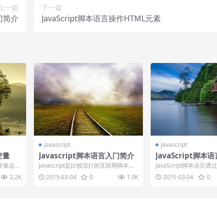
上一篇
下一篇
入门简介
JavaScript脚本语言操作HTML元素
javascript
javascript
变量
Javascript脚本语言入门简介
JavaScript脚
L元素
变量这个
Javascript是比较流行的互联网脚本语
JavaScript脚本语言通过J
名称赋
言，可以用来写入HTML输出、对事
本语言语句操作html文档.
2.2K
2015-03-04
0
1.9K
2015-03-04
0
件...