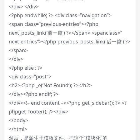
</div> </div>
<?php endwhile; ?> <div class=”navigation”>
<span class=”previous-entries”><?php
next_posts_link(’前一篇’) ?></span> <spanclass=”
next-entries”><?php previous_posts_link(’后一篇’) ?>
</span>
</div>
<?php else : ?>
<div class=”post”>
<h2><?php _e(’Not Found’); ?></h2>
</div><?php endif; ?>
</div><!– end content –><?php get_sidebar(); ?> <?
phpget_footer(); ?></div>
</body>
</html>
然后，是派生子模板文件。把这个“模块化”的