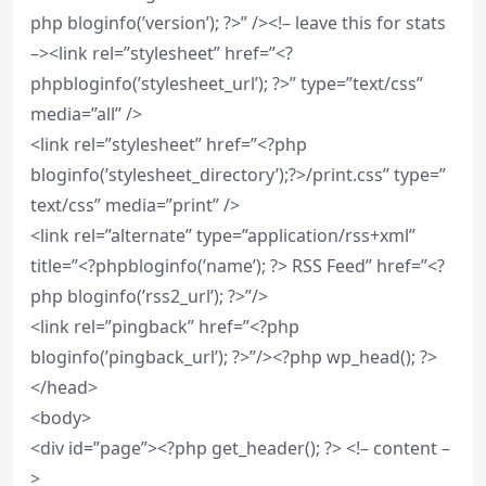
php bloginfo(’version’); ?>” /><!– leave this for stats
–><link rel=”stylesheet” href=”<?
phpbloginfo(’stylesheet_url’); ?>” type=”text/css”
media=”all” />
<link rel=”stylesheet” href=”<?php
bloginfo(’stylesheet_directory’);?>/print.css” type=”
text/css” media=”print” />
<link rel=”alternate” type=”application/rss+xml”
title=”<?phpbloginfo(’name’); ?> RSS Feed” href=”<?
php bloginfo(’rss2_url’); ?>”/>
<link rel=”pingback” href=”<?php
bloginfo(’pingback_url’); ?>”/><?php wp_head(); ?>
</head>
<body>
<div id=”page”><?php get_header(); ?> <!– content –
>