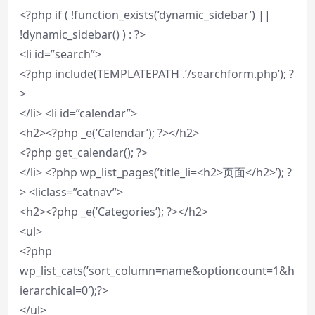
<?php if ( !function_exists(’dynamic_sidebar’) ||
!dynamic_sidebar() ) : ?>
<li id=”search”>
<?php include(TEMPLATEPATH .’/searchform.php’); ?
>
</li> <li id=”calendar”>
<h2><?php _e(’Calendar’); ?></h2>
<?php get_calendar(); ?>
</li> <?php wp_list_pages(’title_li=<h2>页面</h2>’); ?
> <liclass=”catnav”>
<h2><?php _e(’Categories’); ?></h2>
<ul>
<?php
wp_list_cats(’sort_column=name&optioncount=1&h
ierarchical=0′);?>
</ul>