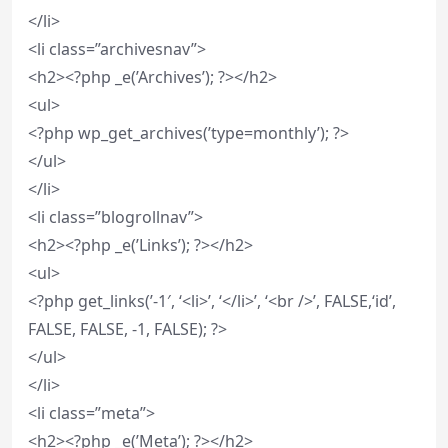
</li>
<li class=”archivesnav”>
<h2><?php _e(’Archives’); ?></h2>
<ul>
<?php wp_get_archives(’type=monthly’); ?>
</ul>
</li>
<li class=”blogrollnav”>
<h2><?php _e(’Links’); ?></h2>
<ul>
<?php get_links(’-1′, ‘<li>’, ‘</li>’, ‘<br />’, FALSE,‘id’,
FALSE, FALSE, -1, FALSE); ?>
</ul>
</li>
<li class=”meta”>
<h2><?php _e(’Meta’); ?></h2>