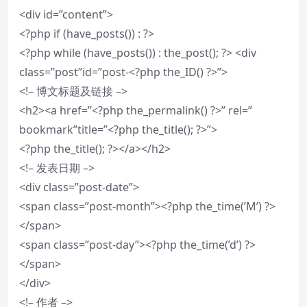
<div id=”content”>
<?php if (have_posts()) : ?>
<?php while (have_posts()) : the_post(); ?> <div
class=”post”id=”post-<?php the_ID() ?>”>
<!– 博文标题及链接 –>
<h2><a href=”<?php the_permalink() ?>” rel=”
bookmark”title=”<?php the_title(); ?>”>
<?php the_title(); ?></a></h2>
<!– 发表日期 –>
<div class=”post-date”>
<span class=”post-month”><?php the_time(’M’) ?>
</span>
<span class=”post-day”><?php the_time(’d’) ?>
</span>
</div>
<!– 作者 –>