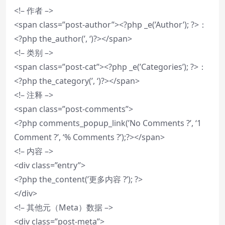
<!– 作者 –>
<span class=”post-author”><?php _e(’Author’); ?>：
<?php the_author(’, ‘)?></span>
<!– 类别 –>
<span class=”post-cat”><?php _e(’Categories’); ?>：
<?php the_category(’, ‘)?></span>
<!– 注释 –>
<span class=”post-comments”>
<?php comments_popup_link(’No Comments ?’, ‘1
Comment ?’, ‘% Comments ?’);?></span>
<!– 内容 –>
<div class=”entry”>
<?php the_content(’更多内容 ?’); ?>
</div>
<!– 其他元（Meta）数据 –>
<div class=”post-meta”>