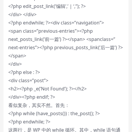
<?php edit_post_link(’编辑’,’ | ‘,”); ?>
</div> </div>
<?php endwhile; ?><div class=”navigation”>
<span class=”previous-entries”><?php
next_posts_link(’前一篇’) ?></span> <spanclass=”
next-entries”><?php previous_posts_link(’后一篇’) ?>
</span>
</div>
<?php else : ?>
<div class=”post”>
<h2><?php _e(’Not Found’); ?></h2>
</div><?php endif; ?>
看似复杂，其实不然。首先：
<?php while (have_posts()) : the_post(); ?>
<?php endwhile; ?>
这两行，是 WP 中的 while 循环。其中，while 语句通