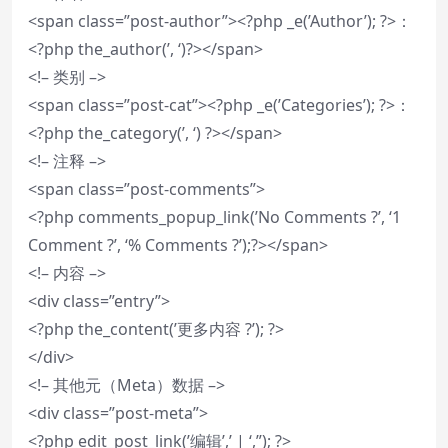
<span class=”post-author”><?php _e(’Author’); ?>：
<?php the_author(’, ‘)?></span>
<!– 类别 –>
<span class=”post-cat”><?php _e(’Categories’); ?>：
<?php the_category(’, ‘) ?></span>
<!– 注释 –>
<span class=”post-comments”>
<?php comments_popup_link(’No Comments ?’, ‘1
Comment ?’, ‘% Comments ?’);?></span>
<!– 内容 –>
<div class=”entry”>
<?php the_content(’更多内容 ?’); ?>
</div>
<!– 其他元（Meta）数据 –>
<div class=”post-meta”>
<?php edit_post_link(’编辑’,’ | ‘,”); ?>