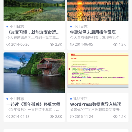
小川日志
小川日志
《改变习惯，就能改变命运》
学建站网未启用插件留底
读感！
今天在腾讯新闻上看到一篇文章写
今天查看插件列表，发现有几个插
的很好，很赞同法师的观点，这里
件并没有启用但是却提示升级。这
2014-06-26
2.3K
2014-06-05
1.9K
载录并发布下自己的感...
些插件都是之前因为之...
小川日志
建站技巧
一起读《百年孤独》祭奠大师
WordPress数据库导入错误
《百年孤独》一直停留于耳闻，但
如果你的空间不理想或是需要升级
一直没时间拜读。今天登陆QQ，看
服务器，这个时候很可能需要进行
2014-04-18
2.3K
2016-11-24
1.2K
到弹出的新闻：《百...
网站数据搬家，而数据...