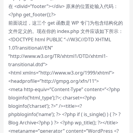
在 <divid=”footer”></div> 原来的位置处输入代码：
<?php get_footer();?>
前面说过，这三个 get 函数是 WP 专门为包含结构化的
文件定义的。现在你的 index.php 文件应该如下所示：
<!DOCTYPE html PUBLIC “-//W3C//DTD XHTML
1.0Transitional//EN”
“
http://www.w3.org/TR/xhtml1/DTD/xhtml1-
transitional.dtd
“>
<html xmlns=”
http://www.w3.org/1999/xhtml
“>
<headprofile=”
http://gmpg.org/xfn/11
“>
<meta http-equiv=”Content-Type” content=”<?php
bloginfo(’html_type’);?>; charset=<?php
bloginfo(’charset’); ?>” /><title><?
phpbloginfo(’name’); ?> <?php if ( is_single() ) { ?> ?
Blog Archive<?php } ?> <?php wp_title(); ?></title>
<metaname=”generator” content=”WordPress <?