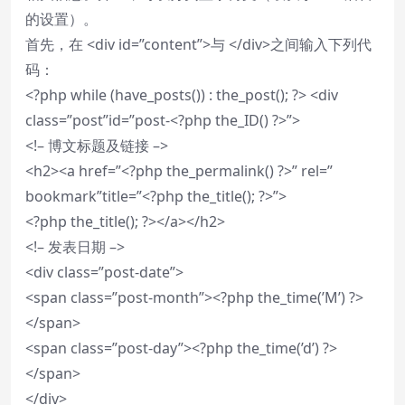
的设置）。
首先，在 <div id=”content”>与 </div>之间输入下列代
码：
<?php while (have_posts()) : the_post(); ?> <div
class=”post”id=”post-<?php the_ID() ?>”>
<!– 博文标题及链接 –>
<h2><a href=”<?php the_permalink() ?>” rel=”
bookmark”title=”<?php the_title(); ?>”>
<?php the_title(); ?></a></h2>
<!– 发表日期 –>
<div class=”post-date”>
<span class=”post-month”><?php the_time(’M’) ?>
</span>
<span class=”post-day”><?php the_time(’d’) ?>
</span>
</div>