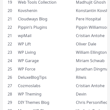
19
Web Tools Collection
Madhujit Ghosh
20
Kovshenin
Konstantin Kovsh
21
Cloudways Blog
Pere Hospital
22
Pippin’s Plugins
Pippin Williamson
21
wpMail
Cristian Antohe
22
WP Lift
Oliver Dale
23
WP Living
William Ellington
24
WP Garage
Miriam Schwab
25
WP Force
Jonathan Dingma
26
DeluxeBlogTips
Rilwis
27
Cozmoslabs
Cristian Antohe
28
WP Theming
Devin
29
DIY Themes Blog
Chris Personified