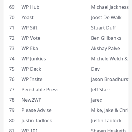
69
WP Hub
Michael Jackness
70
Yoast
Joost De Walk
71
WP Sift
Stuart Duff
72
WP Vote
Ben Gillbanks
73
WP Eka
Akshay Palve
74
WP Junkies
Michele Welch & D
75
WP Deck
Dev
76
WP Insite
Jason Broadhurst
77
Perishable Press
Jeff Starr
78
New2WP
Jared
79
Please Advise
Mike, Jake & Chris
80
Justin Tadlock
Justin Tadlock
81
WP 101
Shawn Hesketh