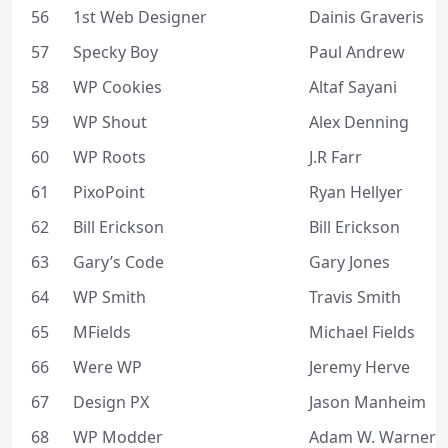
56
1st Web Designer
Dainis Graveris
57
Specky Boy
Paul Andrew
58
WP Cookies
Altaf Sayani
59
WP Shout
Alex Denning
60
WP Roots
J.R Farr
61
PixoPoint
Ryan Hellyer
62
Bill Erickson
Bill Erickson
63
Gary’s Code
Gary Jones
64
WP Smith
Travis Smith
65
MFields
Michael Fields
66
Were WP
Jeremy Herve
67
Design PX
Jason Manheim
68
WP Modder
Adam W. Warner