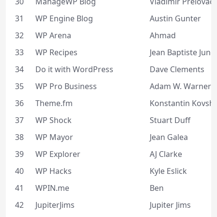
30
ManageWP Blog
Vladimir Prelovac
31
WP Engine Blog
Austin Gunter
32
WP Arena
Ahmad
33
WP Recipes
Jean Baptiste Jung
34
Do it with WordPress
Dave Clements
35
WP Pro Business
Adam W. Warner
36
Theme.fm
Konstantin Kovsh
37
WP Shock
Stuart Duff
38
WP Mayor
Jean Galea
39
WP Explorer
AJ Clarke
40
WP Hacks
Kyle Eslick
41
WPIN.me
Ben
42
JupiterJims
Jupiter Jims