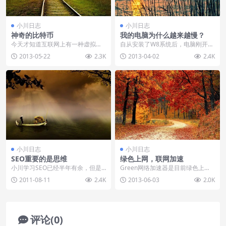
小川日志
小川日志
神奇的比特币
我的电脑为什么越来越慢？
今天才知道互联网上有一种虚拟的
自从安装了W8系统后，电脑刚开始
国际性电子币，叫做比特币，它是
飞一般的速度让我每天都会有一个
2013-05-22
2.3K
2013-04-02
2.4K
一种不受第三方监控的...
愉快的工作经历，但...
小川日志
小川日志
SEO重要的是思维
绿色上网，联网加速
小川学习SEO已经半年有余，但是S
Green网络加速器是目前绿色上
EO所带来的收益却不尽理想，原因
网，网路加速的一个不错的工具，
2011-08-11
2.4K
2013-06-03
2.0K
种种，不一而论...
在这个黑客横行的年...
评论(0)