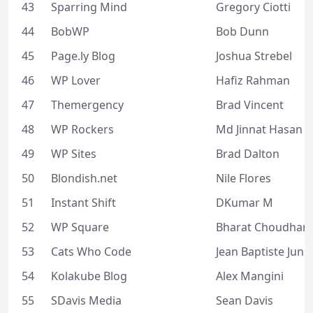
43
Sparring Mind
Gregory Ciotti
44
BobWP
Bob Dunn
45
Page.ly Blog
Joshua Strebel
46
WP Lover
Hafiz Rahman
47
Themergency
Brad Vincent
48
WP Rockers
Md Jinnat Hasan
49
WP Sites
Brad Dalton
50
Blondish.net
Nile Flores
51
Instant Shift
DKumar M
52
WP Square
Bharat Choudhary
53
Cats Who Code
Jean Baptiste Jung
54
Kolakube Blog
Alex Mangini
55
SDavis Media
Sean Davis