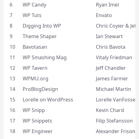
6
WP Candy
Ryan Imel
7
WP Tuts
Envato
8
Digging Into WP
Chris Coyier & Jeff
9
Theme Shaper
Ian Stewart
10
Bavotasan
Chris Bavota
11
WP Smashing Mag
Vitaly Friedman
12
WP Tavern
Jeff Chandler
13
WPMU.org
James Farmer
14
ProBlogDesign
Michael Martin
15
Lorelle on WordPress
Lorelle VanFossen
16
WP Snipp
Kevin Chard
17
WP Snippets
Filip Stefansson
18
WP Engineer
Alexander Frison