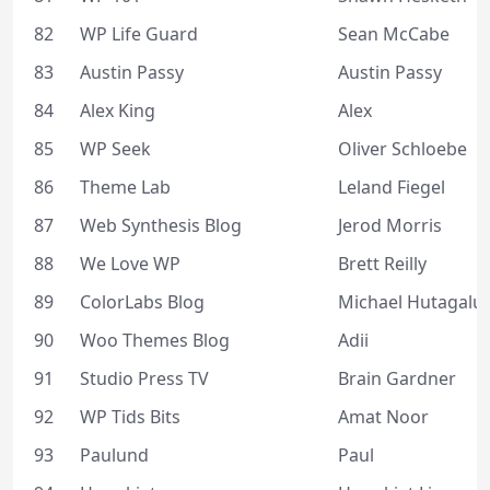
82
WP Life Guard
Sean McCabe
83
Austin Passy
Austin Passy
84
Alex King
Alex
85
WP Seek
Oliver Schloebe
86
Theme Lab
Leland Fiegel
87
Web Synthesis Blog
Jerod Morris
88
We Love WP
Brett Reilly
89
ColorLabs Blog
Michael Hutagalu
90
Woo Themes Blog
Adii
91
Studio Press TV
Brain Gardner
92
WP Tids Bits
Amat Noor
93
Paulund
Paul