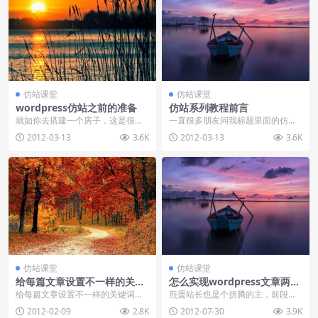
仿站课堂
仿站课堂
wordpress仿站之前的准备
仿站系列教程前言
就如你去搭建一个房子，这是很多
一直很多朋友问我标题里面的仿站
人形象比喻建站的一种方式，但是
是什么意思？小川最近准备给自己
2012-03-13
3.6K
2012-03-13
3.6K
真正的建站当然不需要...
一点时间，系统的写一...
仿站课堂
仿站课堂
给每篇文章设置不一样的关键
怎么实现wordpress文章两侧
词和描述
箭头分页
给每篇文章设置不一样的关键词和
煎蛋站长也是个折腾的主，前段时
描述是有利于SEO优化的，这个每
间煎蛋改版，首页显示缩略图了，
2012-02-09
2.8K
2012-07-30
3.9K
一个学习seo的朋...
最近又看到，他把文章...