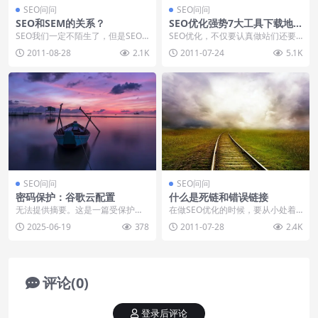
SEO问问
SEO问问
SEO和SEM的关系？
SEO优化强势7大工具下载地
址推荐
SEO我们一定不陌生了，但是SEO
SEO优化，不仅要认真做站们还要
和SEM有什么关系呢？本章小川着
时刻分析网站关键词，收录，排
2011-08-28
2.1K
2011-07-24
5.1K
重拆析下这两个...
名，IP状态等，就如...
SEO问问
SEO问问
密码保护：谷歌云配置
什么是死链和错误链接
无法提供摘要。这是一篇受保护的
在做SEO优化的时候，要从小处着
文章。
手，像死链接和错误链接，越是这
2025-06-19
378
2011-07-28
2.4K
些平时做网站时忽略...
评论(0)
登录后评论