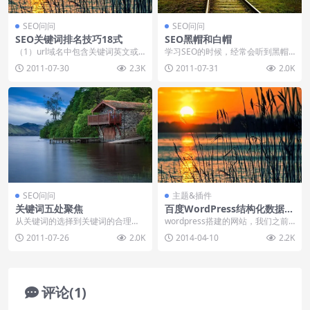
SEO问问
SEO问问
SEO关键词排名技巧18式
SEO黑帽和白帽
（1）url域名中包含关键词英文或
学习SEO的时候，经常会听到黑帽S
是汉语拼音 如：www.xiaochuans
EO和白帽SEO，那么这两个专有名
2011-07-30
2.3K
2011-07-31
2.0K
e...
词具体含义是...
SEO问问
主题&插件
关键词五处聚焦
百度WordPress结构化数据插
件安装使用
从关键词的选择到关键词的合理布
wordpress搭建的网站，我们之前
局，我们都有过很详尽的了解了，
一直依赖于一个叫Baidu Sitemap...
2011-07-26
2.0K
2014-04-10
2.2K
这里汇总下关键词的五...
评论(1)