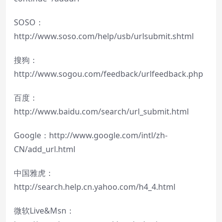
SOSO：
http://www.soso.com/help/usb/urlsubmit.shtml
搜狗：
http://www.sogou.com/feedback/urlfeedback.php
百度：
http://www.baidu.com/search/url_submit.html
Google：
http://www.google.com/intl/zh-
CN/add_url.html
中国雅虎：
http://search.help.cn.yahoo.com/h4_4.html
微软Live&Msn：