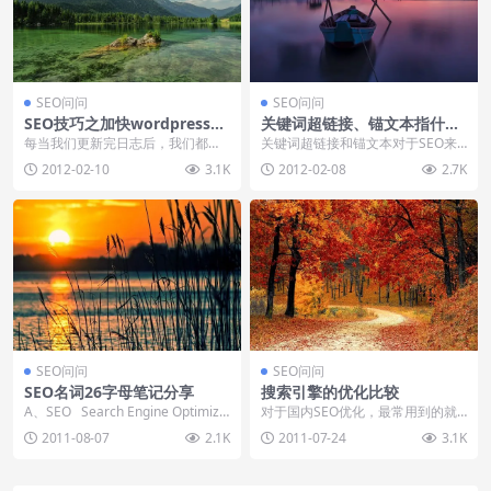
SEO问问
SEO问问
SEO技巧之加快wordpress网
关键词超链接、锚文本指什
站的收录进度
么？
每当我们更新完日志后，我们都会
关键词超链接和锚文本对于SEO来
坐等搜索引擎来抓取收录你的最新
言，指的是同样的概念，一般都叫
2012-02-10
3.1K
2012-02-08
2.7K
日志，小川告诉你这只...
做超链接，这个在办...
SEO问问
SEO问问
SEO名词26字母笔记分享
搜索引擎的优化比较
A、SEO Search Engine Optimiza
对于国内SEO优化，最常用到的就
tion 搜索引擎...
是百度搜索和谷歌搜索引擎了，随
2011-08-07
2.1K
2011-07-24
3.1K
着谷歌退出中国，国...