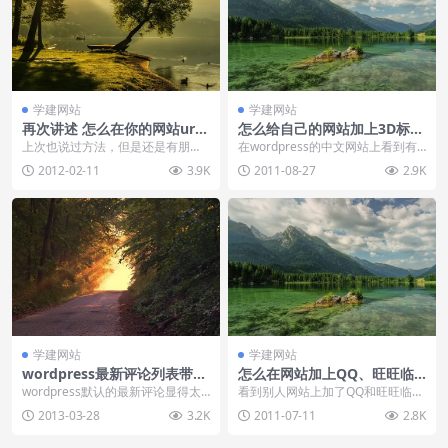
学建网站
学建网站
再次讲述 怎么在你的网站url
怎么给自己的网站加上3D标签
地址栏加一个个性图标？
云？
上次也说过方法，但是还是有朋友
在wordpress的中文网站上看到有
纠结这个问题，这次就尽量讲述的
一个3D效果的标签云很酷，并且也
2012-02-11
3.9K
2011-08-27
2.9K
详细点，让你能够一步...
有很强烈的...
学建网站
学建网站
wordpress最新评论列表带头
怎么在网站加上QQ、旺旺临
像版
时会话
wordpress默认的最新评论显得太
看到别人网站上加了QQ和旺旺临时
单调了，也不是很美观，并且也不
会话很酷，也很方便，就一直想给
2013-03-28
3.2K
2011-07-11
2.8K
能按照我们的...
小川SEO上也加上...