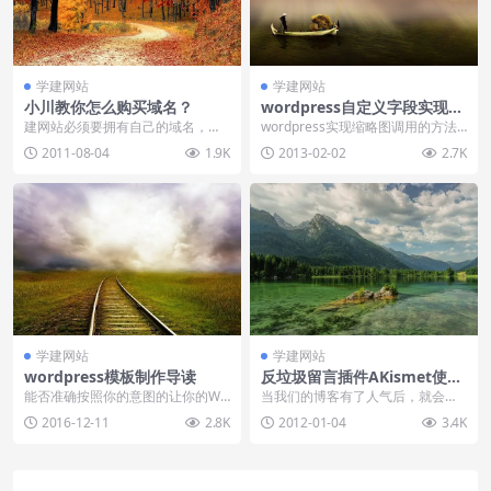
学建网站
学建网站
小川教你怎么购买域名？
wordpress自定义字段实现缩
略图调用
建网站必须要拥有自己的域名，就
wordpress实现缩略图调用的方法
如建房子要选址一样，好的域名会
非常多，比如常用的有插件法（WP
2011-08-04
1.9K
2013-02-02
2.7K
对后期的网站优化有很...
-Thum...
学建网站
学建网站
wordpress模板制作导读
反垃圾留言插件AKismet使用
教程
能否准确按照你的意图的让你的Wo
当我们的博客有了人气后，就会出
rdPress博客展现出来的关键在于你
现很多烦人的垃圾留言，特别是wo
2016-12-11
2.8K
2012-01-04
3.4K
是否了解W...
rdpress博客...