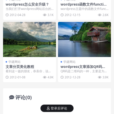
wordpress怎么安全升级？
wordpress函数文件function
s中的几个设置技巧
当我们打开wordpress网站后台的
wordpress主题中的函数文件functi
时候，经常会看到程序升级的提
ons.php可以让我们更好的定制...
2012-04-28
3.1K
2012-12-15
2.6K
示，很多朋友对...
学建网站
学建网站
文章分页美化教程
wordpress文章添加QR码的
方法
看到这一篇的朋友，恭喜你，说明
QR码是二维码的一种，主要是为了
上一篇文章《文章过长，怎么实现
方便手机用户扫描网页并在手机打
2012-01-08
4.9K
2012-12-28
3.9K
分页显示？》你已经实...
开阅读文章，添加的...
评论(0)
登录后评论