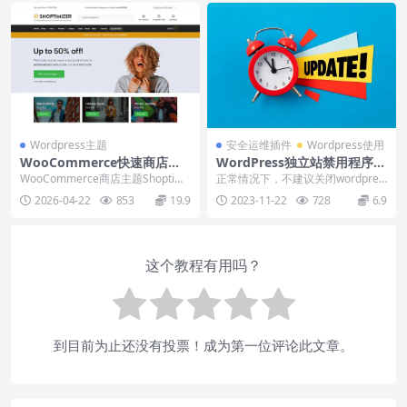
Wordpress主题
安全运维插件
Wordpress使用
WooCommerce快速商店主
WordPress独立站禁用程序主
题Shoptimizer下载使用视频
题和插件自动更新（插件和代
WooCommerce商店主题Shoptimi
正常情况下，不建议关闭wordpres
教程
码）
zer，专注速度优化和页面转化率
s独立站的任何更新，特别是wordp
2026-04-22
853
19.9
2023-11-22
728
6.9
的...
res...
这个教程有用吗？
到目前为止还没有投票！成为第一位评论此文章。