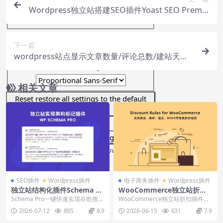
Font Size
Wordpress独立站搭建SEO插件Yoast SEO Premiu
m下载安装视频
Text Edge Style
下一篇
wordpress站点显示文章数量/评论总数/建站天数/
Font Family
标签总数/页面总数等
相关文章
Reset
restore all settings to the default
values
Done
Close Modal Dialog
End of dialog window.
SEO插件
Wordpress插件
电子商务插件
Wordpress插件
独立站结构化插件Schema Pr
WooCommerce独立站折扣
o实现谷歌搜索结果SERP富媒
插件Discount Rules下载使用
Schema Pro一键快速实现谷歌搜索
WooCommerce独立站折扣插件Di
体显示
教程
结果SERP富媒体信息展示，支持评
scount Rules for Woo...
2026-07-12
895
8.9
2026-06-15
631
7.9
价、产...