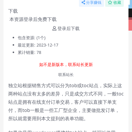
分享赚钱
收藏
下载
本资源登录后免费下载
登录后下载
包含资源:
(1个)
最近更新:
2023-12-17
累计销量:
78
如不是新版本，联系站长更新
联系站长
独立站根据销售方式可以分为tob或toc站点，实际上这
两种站点没有太多的差异，只是成交方式不同，一般toc
Video Player is loading.
站点是拥有在线支付订单交易，客户可以直接下单支
Play
付，而tob一般是一些工厂型企业，主要做批发订单，
Play
Video
所以就需要用到本文提到的表单功能。
Mute
Current Time
0:00