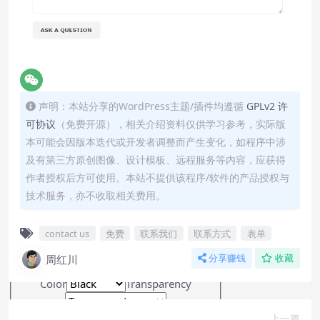
Audio Track
Picture-in-Picture
Fullscreen
This is a modal window.
Beginning of dialog window. Escape will
声明：本站分享的WordPress主题/插件均遵循
GPLv2 许
cancel and close the window.
可协议
（免费开源），相关介绍资料仅供学习参考，实际版
Text
本可能会因版本迭代或开发者调整而产生变化，如程序中涉
Color
Transparency
及有第三方原创图像、设计模板、远程服务等内容，应获得
作者授权后方可使用。本站不提供该程序/软件的产品授权与
技术服务，亦不收取相关费用。
Background
Color
Transparency
contact us
免费
联系我们
联系方式
表单
周红川
分享赚钱
收藏
Window
Color
Transparency
上一篇