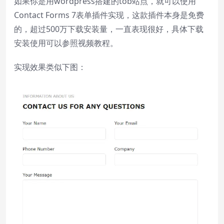
如果你是用wordpress搭建的tob站点，就可以使用
/
Duration
0:00
Contact Forms 7表单插件实现，这款插件本身是免费
Loaded
:
0%
的，超过500万下载安装量，一直表现很好，具体下载
Stream Type
LIVE
安装使用可以参照视频教程。
Seek to live, currently behind live
LIVE
Remaining Time
-
0:00
实现效果类似下图：
1x
Playback Rate
Chapters
Chapters
Descriptions
descriptions off
, selected
Subtitles
subtitles settings
, opens subtitles
settings dialog
subtitles off
, selected