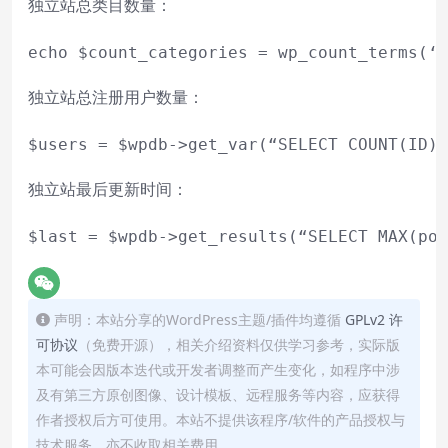
独立站总类目数量：
echo
$count_categories
 = wp_count_terms(‘c
独立站总注册用户数量：
$
users
 = 
$wpdb
->get_var(“SELECT COUNT(ID) 
独立站最后更新时间：
$
last
=
 $wpdb
-
>
get_results(“
SELECT
MAX
(pos
声明：本站分享的WordPress主题/插件均遵循
GPLv2 许
可协议
（免费开源），相关介绍资料仅供学习参考，实际版
本可能会因版本迭代或开发者调整而产生变化，如程序中涉
及有第三方原创图像、设计模板、远程服务等内容，应获得
作者授权后方可使用。本站不提供该程序/软件的产品授权与
技术服务，亦不收取相关费用。