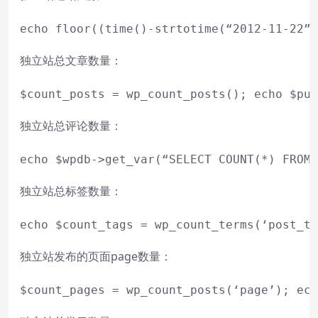
echo
 floor((time()-strtotime(“
2012
-
11
-
22
”)
独立站总文章数量：
$count_posts
 = wp_count_posts(); 
echo
$pub
独立站总评论数量：
echo
$wpdb
->get_var(“SELECT COUNT(*) FROM 
独立站总标签数量：
echo
$count_tags
 = wp_count_terms(‘post_ta
独立站发布的页面page数量：
$count_pages
 = wp_count_posts(‘page’); 
ech