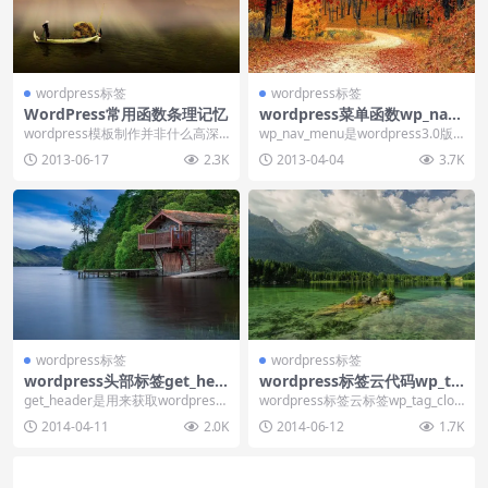
wordpress标签
wordpress标签
WordPress常用函数条理记忆
wordpress菜单函数wp_nav_
menu的使用
wordpress模板制作并非什么高深
wp_nav_menu是wordpress3.0版
的技术，任何一个想学习模板制作
本后所支持的菜单函数，可以在
2013-06-17
2.3K
2013-04-04
3.7K
的朋友都可以...
网...
wordpress标签
wordpress标签
wordpress头部标签get_hea
wordpress标签云代码wp_ta
der使用
g_cloud
get_header是用来获取wordpress
wordpress标签云标签wp_tag_clou
头部模板header.php文件...
d主要是用来展示wordpre...
2014-04-11
2.0K
2014-06-12
1.7K