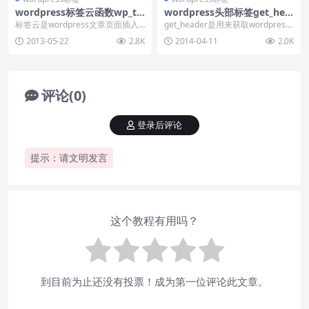
wordpress标签云函数wp_ta
wordpress头部标签get_hea
g_cloud
der使用
标签云是wordpress文章页面插入
get_header是用来获取wordpress
的内容，通过wordpress标签云函
头部模板header.php文件...
2013-05-22
2.8K
2014-04-11
2.0K
数，...
评论(0)
登录后评论
提示：请文明发言
这个教程有用吗？
到目前为止还没有投票！成为第一位评论此文章。