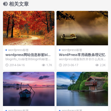
相关文章
wordpress标签
wordpress标签
wordpress网站信息标签blog
WordPress常用函数条理记忆
info_rss
bloginfo_rss标签和bloginfo标签的
wordpress模板制作并非什么高深
用法一样，均是用来调用wor...
的技术，任何一个想学习模板制作
2014-04-16
1.7K
2013-06-17
2.3K
的朋友都可以...
wordpress标签
wordpress标签