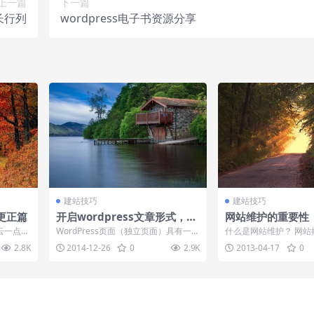
上一篇
下一篇
长行列
wordpress电子书资源分享
建站技巧
建站技巧
云更正篇
开启wordpress文章形式，编
网站维护的重要性
辑不同文章风格
云一点颜
WordPress页面（独立页面）具有一个
什么是网站维护？ 网站
现问题，
很强的功能，只需要在随便一个页面的
不是就万事大吉了，还
2.8K
2014-12-26
0
2.9K
2013-04-17
0
顶部...
更新和推广，...