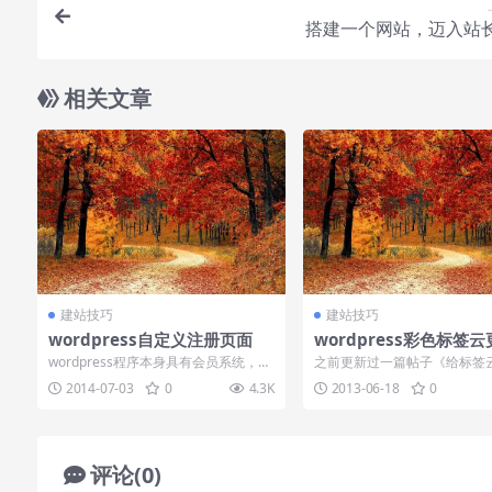
搭建一个网站，迈入站
相关文章
建站技巧
建站技巧
wordpress自定义注册页面
wordpress彩色标签
wordpress程序本身具有会员系统，但
之前更新过一篇帖子《给标签
是很多wordpress网站并没有开启...
色》，有朋友反映使用后会出
2014-07-03
0
4.3K
2013-06-18
0
检查代码发现...
评论(0)