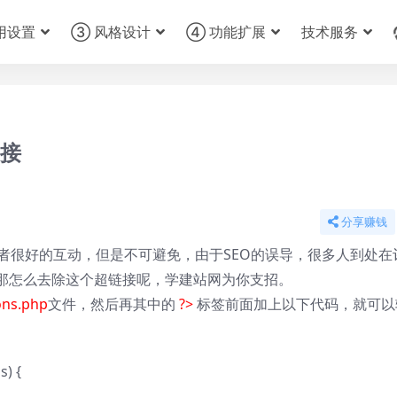
用设置
③ 风格设计
④ 功能扩展
技术服务
链接
分享赚钱
访问者很好的互动，但是不可避免，由于SEO的误导，很多人到处
那怎么去除这个超链接呢，学建站网为你支招。
ons.php
文件，然后再其中的
?>
标签前面加上以下代码，就可以
ds
) {