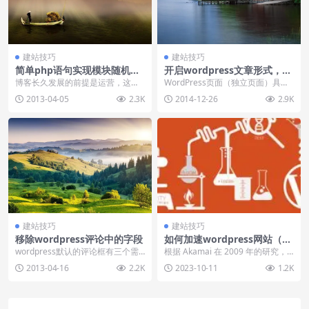
建站技巧
建站技巧
简单php语句实现模块随机显
开启wordpress文章形式，编
示
辑不同文章风格
博客长久发展的前提是运营，这也
WordPress页面（独立页面）具有
可能是N多写博站长最终没有坚持
一个很强的功能，只需要在随便一
2013-04-05
2.3K
2014-12-26
2.9K
下来的原因吧，其实博...
个页面的顶部...
建站技巧
建站技巧
移除wordpress评论中的字段
如何加速wordpress网站（总
结）
wordpress默认的评论框有三个需
根据 Akamai 在 2009 年的研究，4
要输入的字段：评论者名称、邮箱
7% 的访客希望页面在 2 秒内加...
2013-04-16
2.2K
2023-10-11
1.2K
和站点，移除...