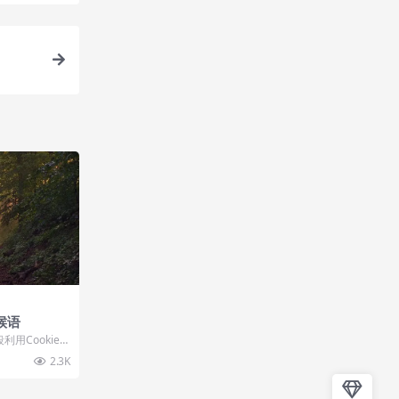
候语
用Cookie
站的提示语，有
2.3K