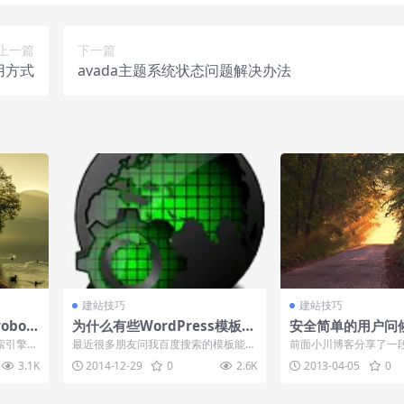
上一篇
下一篇
用方式
avada主题系统状态问题解决办法
建站技巧
建站技巧
obot
为什么有些WordPress模板有
安全简单的用户问
学
风险
索引擎优
最近很多朋友问我百度搜索的模板能不
前面小川博客分享了一段利
xt这个
能用？能用，但是有风险！因为为模板
实现老用户再次访问网
3.1K
2014-12-29
0
2.6K
2013-04-05
0
添加一个后门...
的朋友对...