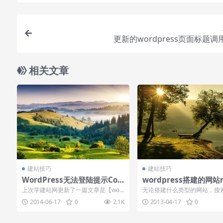
更新的wordpress页面标题调
相关文章
建站技巧
建站技巧
WordPress无法登陆提示Coo
wordpress搭建的网站r
kies被阻止（2）
s.txt文件怎么写比较科
上次学建站网更新了一篇文章是【wor
无论搭建什么类型的网站，搜
dpress无法登陆提示Cookies被阻止...
化都是必不可少的，而robots.t
2014-06-17
0
2.1K
2013-04-17
0
和...