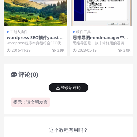
主题&插件
软件工具
wordpress SEO插件yoast s
思维导图mindmanager中文
eo插件中文汉化
破解版下载安装和使用
wordpress程序本身很符合SEO优
思维导图是一款非常好用的逻辑梳
化了，然而wordpress也为我们提
理软件，使用此类软件可以帮助我
2016-11-29
3.9K
2023-05-19
3.0K
供...
们进行课件开发、随堂...
评论(0)
登录后评论
提示：请文明发言
这个教程有用吗？