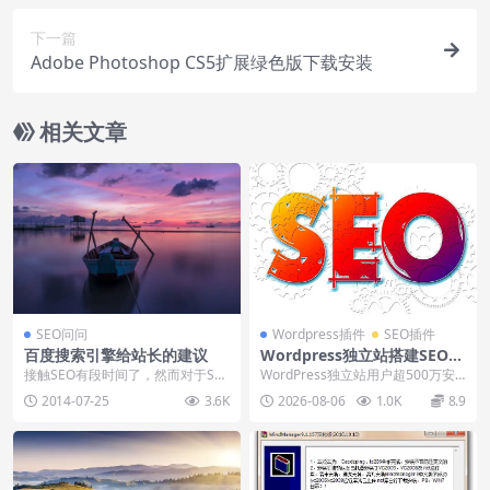
下一篇
Adobe Photoshop CS5扩展绿色版下载安装
相关文章
SEO问问
Wordpress插件
SEO插件
百度搜索引擎给站长的建议
Wordpress独立站搭建SEO插
件Yoast SEO Premium下载
接触SEO有段时间了，然而对于SE
WordPress独立站用户超500万安
安装视频
O知识的获取只是停留在教程。这
装量的SEO优化插件Yoast SEO ...
2014-07-25
3.6K
2026-08-06
1.0K
8.9
种做法是不全面的...