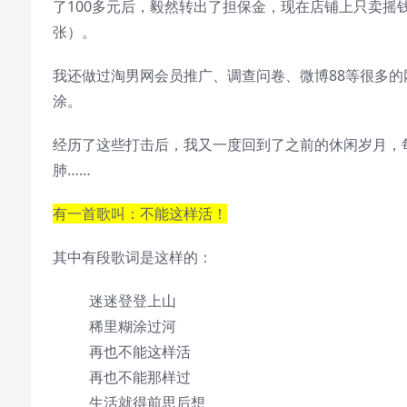
了100多元后，毅然转出了担保金，现在店铺上只卖摇钱树了，呵呵
张）。
我还做过淘男网会员推广、调查问卷、微博88等很多
涂。
经历了这些打击后，我又一度回到了之前的休闲岁月，
肺……
有一首歌叫：不能这样活！
其中有段歌词是这样的：
迷迷登登上山
稀里糊涂过河
再也不能这样活
再也不能那样过
生活就得前思后想