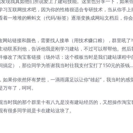
我发现我真如他们所说爱上了建站技能。这里也分享一下，如果
学习互联网技术吧，因为你的性格很适合专研技术，当从你手上
看着一堆堆的蝌蚪文（代码/标签）逐渐变换成网站文档后，你
修改网站链接和颜色，需要找人接单（用技术赚口粮），群里吼了
主动联系到他，告诉他我是刚学习建站，不过可以帮帮他。然后
并修改了淘宝客链接（场外话：这个模板当时是我们建站课程中
搞定），那位同学为答谢我当时往我支付宝打了150元的茶钱…
，如果你依然怀有梦想，一滴雨露足以让你“雄起”，我当时的感
是万年了，呵呵。
现当时我的那个群里十有八九是没有建站经历的，又想操作淘宝
现有很多同学就是卡在建站这块了。