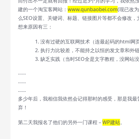
而付出不一定就有回报！经过近3个月的学习，我依然
建的一个淘宝客网站：
www.qunbaobei.com
(现已改为
么SEO设置、关键词、标题、链接图片等都不会修改
想来原因有三：
没有过硬的互联网技术（连最起码的html网
执行力比较差，不能持之以恒的发文章和外
缺乏实践（当时SEO全是文字教程，没网站
……
……
……
多少年后，我相信我依然会记得那时的感受，那是我最
弃！
第二天我报名了他们的另外一门课程 –
WP建站
。