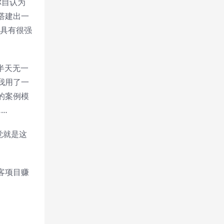
你自认为
搭建出一
会具有很强
半天无一
我用了一
的案例模
…
觉就是这
客项目赚