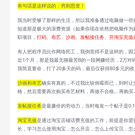
有句话是这样说的：穷则思变！
我当时受够了那样的生活，所以我准备通过电脑做一些
知道那是极大的浪费资源（如果你现在依然把电脑作为娱
职项目，
打码、布艺、沙画、发帖接任务、开淘宝充值
有人把程序员比作网络民工，我倒觉得不是这样的，因
近1个月，那是我最无聊最苦B的一段网赚经历，2万对
我简直要命，打了20多天的码，最后仅获得80多元的
沙画和布艺
确实有真的，不过我比较倒霉而已，到时让
格，然后需要再次购买布艺材料，再做不合格… 再购买…
发帖接任务
是最廉价的劳动力，当时每发一个帖子是0.
淘宝充值
是通过淘宝店铺话费充值的工作，前提是你需
长，学习怎么使用淘宝，怎么开店，怎么上传宝贝，怎么