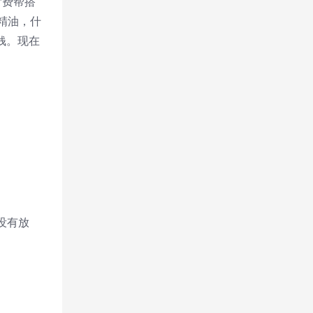
付费帮搭
人精油，什
钱。现在
没有放