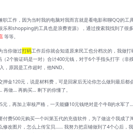
兼职工作，因为当时我的电脑对我而言就是看电影和聊QQ的工
乐和shopping的工具也是浪费资源），通过搜索我找到了很
店
等等。
为当你做过
打码
工作后你就会知道原来民工也分档次的，我做打
码（2个验证码是一对）合计400元钱，对于6个手指头打字（非
收入，原因是工作超时，他NND。
交押金120元，说是材料费，可是回家后无论你怎么做到最后都
 再做… 再购买… 剩下的你懂了。
15元，再加上审核严格，一天能赚10元钱绝对是个牛B的水军了
要付费500元购买一个叫第五代的充值软件，为了做这个我成了
修改图片，怎么上传宝贝…… 我努力把店铺做到了4个心后，