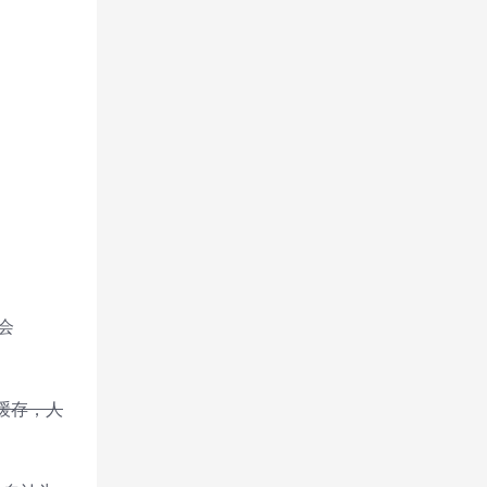
会
缓存，人