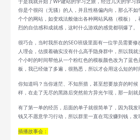
于是我就开始了WP建站的学习之旅，经过几天的学习
你是个很闷（无骚）的人，并且性格偏内向，那么不如
个个的网站，如变戏法般做出各种网站风格（模板），
烈的自信感和成就感，这时什么游戏的感觉都弱爆了。
很巧合，当时我所在的SEO班级里面有一位学员需要
人理会，估摸着确实没有什么高手隐身群中，所以我就
个小时的时间帮他从一个粉红色的模板颜色改为了蓝色
板，我已经做了多遍，很熟悉，所以才会用这么短的时间
你知道吗？当你迷茫、不知所措，甚至想要放弃的时候
样，在走了无尽的黑路后突然前方异光乍现，那一刻就
有了第一单的经历，后面的单子就很简单了，因为我发
钱又不愿意学习行动，所以群里一直在骂没赚到钱，发
插播故事会：