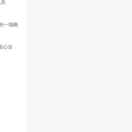
已关
的一塌糊
没心没