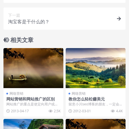
下一篇
淘宝客是干什么的？
相关文章
网络营销
网络营销
网站营销和网站推广的区别
教你怎么轻松赚美元
网站推广的重点是使定向用户或是
留意小川seo博客的朋友，一定会注
潜在用户更好的了解并访问网站，
意到，小川的侧边栏多了一个Goog
2013-04-17
2.5K
2012-03-01
4.4K
进而了解网站产品，为...
le Ads...