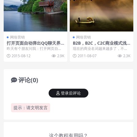
网络营销
网络营销
打开页面自动弹出QQ聊天界
B2B，B2C，C2C商业模式浅
面
析
昨天有个朋友问我：打开网页自动
现在的商业名词越来越多了，不过
弹出QQ聊天界面，是怎么实现的？
最抢眼的几个莫过于B2B,B2C,C2C
2015-08-12
2.9K
2011-08-07
2.3K
我给他回复的是：...
了，那么这...
评论(0)
登录后评论
提示：请文明发言
这个教程有用吗？