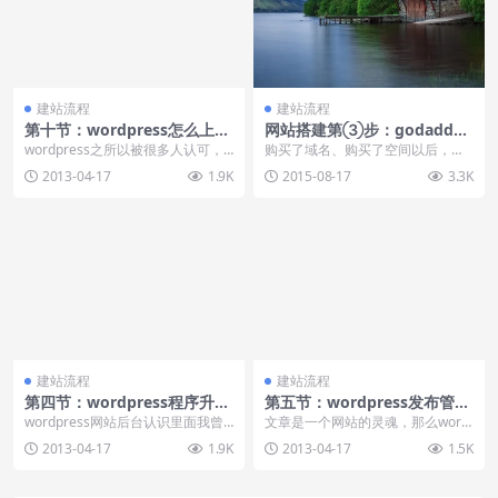
建站流程
建站流程
第十节：wordpress怎么上传
网站搭建第③步：godaddy
安装插件
域名解析详解
wordpress之所以被很多人认可，
购买了域名、购买了空间以后，下
并成为世界上最强大的开源程序，
一步我们需要做的就是域名解析和
2013-04-17
1.9K
2015-08-17
3.3K
除了word...
空间绑定，下面我们先...
建站流程
建站流程
第四节：wordpress程序升级
第五节：wordpress发布管理
新手教程
文章
wordpress网站后台认识里面我曾
文章是一个网站的灵魂，那么word
经用图文的形式给大家展示了word
press是如果利用简洁的后台编辑框
2013-04-17
1.9K
2013-04-17
1.5K
pres...
发布文章的...