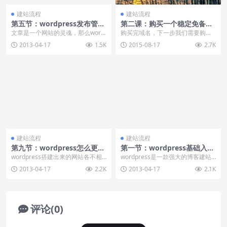
建站流程
建站流程
第五节：wordpress发布管理
第二课：购买一个稳定免备案
文章
的香港空间
文章是一个网站的灵魂，那么word
购买完域名，下一步我们需要购买
press是如果利用简洁的后台编辑框
一个稳定的空间，空间可以被分为
2013-04-17
1.5K
2015-08-17
2.7K
发布文章的...
两种：国内空间和海外...
建站流程
建站流程
第九节：wordpress怎么更换
第一节：wordpress基础入门
主题
视频教程
wordpress搭建出来的网站各不相
wordpress是一款强大的博客建站
同，原因在于wordpress网站可以
系统，但是随着程序的升级和世界
2013-04-17
2.2K
2013-04-17
2.1K
更换...
多名爱好者的...
评论(0)