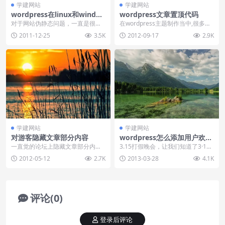
学建网站
学建网站
wordpress在linux和windo
wordpress文章置顶代码
ws主机下怎么实现伪静态？
对于网站伪静态问题，一直是很多
在wordpress主题制作当中,很多时
学员纠结的地方，网上虽然也能搜
候我们需要把某些有意义的文章置
2011-12-25
3.5K
2012-09-17
2.9K
索到很多，但是很多也...
顶显示,当...
学建网站
学建网站
对游客隐藏文章部分内容
wordpress怎么添加用户欢迎
回来问候语
一直觉的论坛上隐藏文章部分内容
3.15打假晚会，让我们知道了3·15
的功能很羡慕，最近小川狂翻了下
只是一门生意，因为被爆的Cookie
2012-05-12
2.7K
2013-03-28
4.1K
互联网，竟然也找到了...
隐私问...
评论(0)
登录后评论