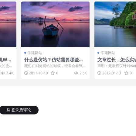
学建网站
学建网站
机WAP
什么是仿站？仿站需要哪些技
文章过长，怎么实
能？
示？
大的改变
我们在浏览网站的时候，经常会看到一
声明：此教程仅针对wordp
越来越多
些很漂亮的网站，这个时候，大部分人
本及老版本，wordpress3
7.4K
2011-10-10
0
2.5K
2012-01-13
0
会想，如果我...
登录后评论