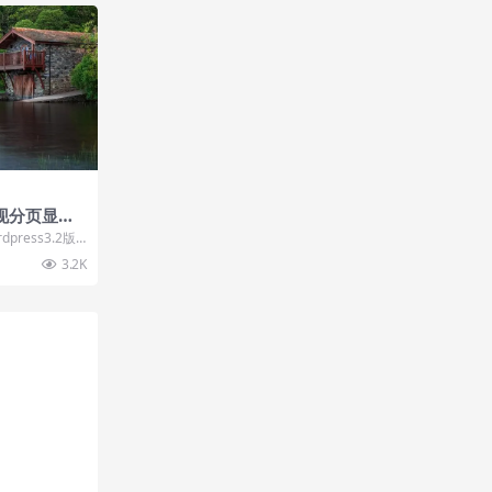
现分页显
ress3.2版
.3...
3.2K