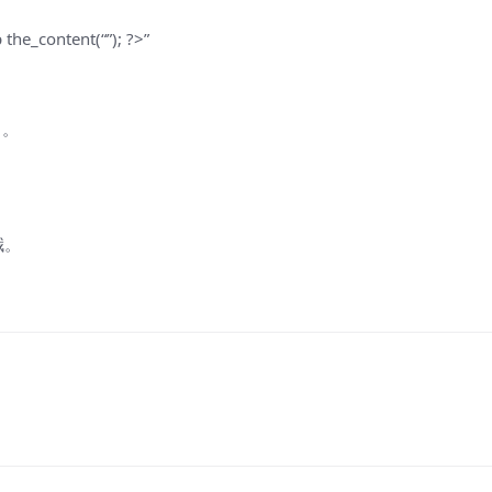
content(“”); ?>”
。。
哦。