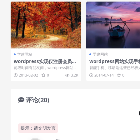
学建网站
学建网站
wordpress实现仅注册会员浏
wordpress网站实现手
览文章
版网站
前段时间有朋友问，wordpress网站如
智能手机、移动端这些已经极
何实现像论坛一样仅特定会员浏览网站
了人们的生活方式，并且受到
2013-02-02
0
3.2K
2014-07-14
0
内容...
行业的关注。...
评论(20)
提示：请文明发言