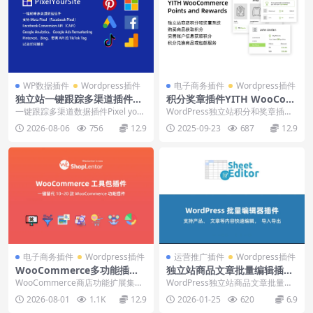
WP数据插件
Wordpress插件
电子商务插件
Wordpress插件
独立站一键跟踪多渠道插件Pi
积分奖章插件YITH WooCom
xel yoursite下载安装使用教
merce Points and Rewards
一键跟踪多渠道数据插件Pixel your
WordPress独立站积分和奖章插件Y
程
下载使用教程
site，支持Meta Pixel（F...
ITH WooCommerce Poin...
2026-08-06
756
12.9
2025-09-23
687
12.9
电子商务插件
Wordpress插件
运营推广插件
Wordpress插件
WooCommerce多功能插件
独立站商品文章批量编辑插件
WooLentor（ShopLentor）
WP Sheet Editor下载安装使
WooCommerce商店功能扩展集成
WordPress独立站商品文章批量快
下载安装教程
用教程
插件Woolentor/Shoplento...
速编辑插件WP Sheet Editor，...
2026-08-01
1.1K
12.9
2026-01-25
620
6.9