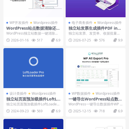
WP开发插件
Wordpress插件
电子商务插件
Wordpress插件
WordPress站点数据清除还原
独立站发票生成插件PDF invo
插件WP Reset Pro下载使用
ices & packing Slips下载安
WordPress独立站数据一键清除恢
独立站发票、发货单、收据批量生
教程
装教程
复插件WP Reset，支持三种不同级
成插件PDF invoices & packing...
2026-01-16
517
6.9
2026-07-25
576
9.9
别的...
设计类插件
Wordpress插件
WP数据插件
Wordpress插件
独立站页面预加载插件LoftLo
一键导出WordPress站点数据
ader Pro下载安装教程
插件WP All Export Pro下载
独立站页面预加载插件LoftLoader
WordPress一键导出数据插件WP A
安装教程
Pro，支持预加载图标、背景、文本
ll Export，支持文章、产品、订...
2024-09-23
569
6.9
2025-12-15
718
6.9
消息...