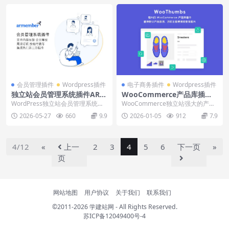
会员管理插件
Wordpress插件
电子商务插件
Wordpress插件
独立站会员管理系统插件ARM
WooCommerce产品库插件
ember下载安装使用教程
WooThumbs下载安装使用教
WordPress独立站会员管理系统建
WooCommerce独立站强大的产品
程
立插件ARMember，支持内容限
库插件WooThumbs，支持wooco
2026-05-27
660
9.9
2026-01-05
912
7.9
制、会员...
m...
4/12
«
上一
2
3
4
5
6
下一页
»
页
网站地图
用户协议
关于我们
联系我们
©2011-2026
学建站网
- All Rights Reserved.
苏ICP备12049400号-4