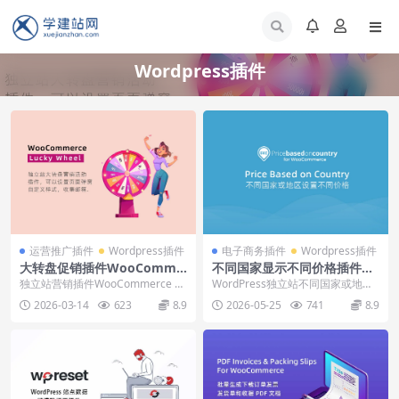
Wordpress插件
运营推广插件
Wordpress插件
电子商务插件
Wordpress插件
大转盘促销插件WooComme
不同国家显示不同价格插件Pri
rce Lucky Wheel下载安装使
ce Based on Country下载使
独立站营销插件WooCommerce Lu
WordPress独立站不同国家或地区
用教程
用教程
cky Wheel下载安装和使用视频教...
显示设置不同的价格插件：Price B
2026-03-14
623
8.9
2026-05-25
741
8.9
as...