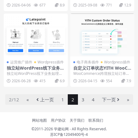
教程
用教程
插件YITH Easy Login & Regis...
eviews高级评价插件，...
2026-04-06
677
8.9
2025-09-08
771
12.9
运营推广插件
Wordpress插件
电子商务插件
Wordpress插件
独立站WordPress线下业务预
自定义订单状态YITH WooCo
订插件Latepoint下载安装教
mmerce Custom order stat
独立站WordPress线下业务如理
WooCommerce跨境独立站订单状
程
us下载使用教程
发、线下课、瑜伽等线下服务预订
态自定义插件YITH WooCommer
2026-06-28
415
6.9
2026-04-15
554
7.9
插件Latep...
c...
2/12
«
上一页
1
2
3
4
下一页
»
网站地图
用户协议
关于我们
联系我们
©2011-2026
学建站网
- All Rights Reserved.
苏ICP备12049400号-4