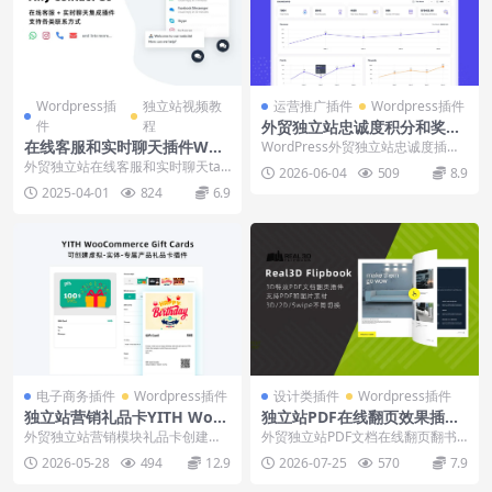
Wordpress插
独立站视频教
运营推广插件
Wordpress插件
件
程
外贸独立站忠诚度积分和奖励
插件WP Loyalty下载使用教
在线客服和实时聊天插件Wor
WordPress外贸独立站忠诚度插件
程
dPress Any Contact Us下载
WP Loyalty，可以设置积分和奖
外贸独立站在线客服和实时聊天taw
2026-06-04
509
8.9
励，...
使用教程
k.to集成插件WordPress Any C...
2025-04-01
824
6.9
电子商务插件
Wordpress插件
设计类插件
Wordpress插件
独立站营销礼品卡YITH Woo
独立站PDF在线翻页效果插件
Commerce Gift Cards下载
Real3D FlipBook下载使用视
外贸独立站营销模块礼品卡创建插
外贸独立站PDF文档在线翻页翻书
使用教程
频教程
件YITH WooCommerce Gift Ca...
效果插件Real3D FlipBook，支持图
2026-05-28
494
12.9
2026-07-25
570
7.9
片...