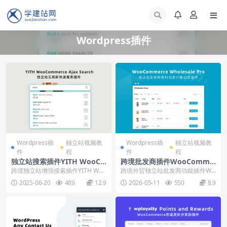
Wordpress插件
Wordpress插
独立站视频教
Wordpress插
独立站视频教
件
程
件
程
独立站搜索插件YITH WooCo
跨境批发商插件WooComme
mmerce Ajax Search下载使
rce Wholesale下载使用教程
跨境独立站增强搜索插件YITH Woo
跨境外贸独立站批发商功能插件Wo
用教程
Commerce Ajax Search，...
oCommerce Wholesale，支持设
2025-06-20
489
12.9
2026-05-11
550
8.9
置...