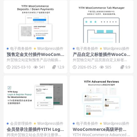
电子商务插件
Wordpress插件
电子商务插件
Wordpress插件
预售定金支付插件WooCom
产品自定义标签插件WooCo
merce Deposits / Down下
mmerce Tab Manager下载
外贸独立站定制预售产品功能插件Y
外贸独立站产品页面自定义标签插
载使用教程
使用教程
ITH WooCommerce Deposits...
件YITH WooCommerce Tab Ma
2025-03-10
541
12.9
2026-05-25
505
9.9
n...
会员管理插件
Wordpress插件
电子商务插件
Wordpress插件
会员登录注册插件YITH Login
WooCommerce高级评价插
& Register Popup下载安装
件Advanced Reviews下载使
跨境外贸独立站会员登录注册弹窗
YITH WooCommerce Advanced R